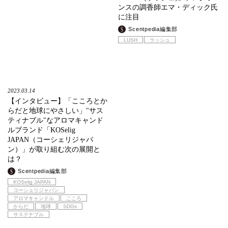
ンスの調香師エマ・ディック氏
に注目
Scentpedia編集部
LUSH
ラッシュ
2023.03.14
【インタビュー】「こころとか
らだと地球にやさしい」"サス
ティナブル"なアロマキャンド
ルブランド「KOSelig
JAPAN（コーシェリジャパ
ン）」が取り組む次の展開と
は？
Scentpedia編集部
KOSelig JAPAN
コーシェリジャパン
アロマキャンドル
こころ
からだ
地球
SDGs
サステナブル