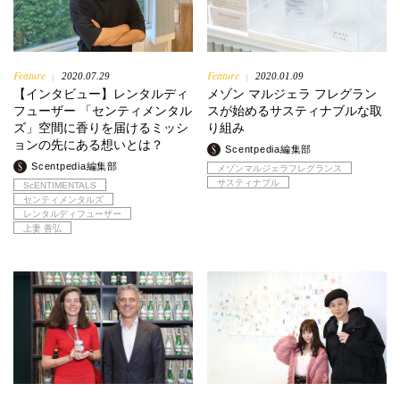
Feature
Feature
2020.07.29
2020.01.09
|
|
【インタビュー】レンタルディ
メゾン マルジェラ フレグラン
フューザー 「センティメンタル
スが始めるサスティナブルな取
ズ」空間に香りを届けるミッシ
り組み
ョンの先にある想いとは？
Scentpedia編集部
Scentpedia編集部
メゾンマルジェラフレグランス
サスティナブル
ScENTIMENTALS
センティメンタルズ
レンタルディフューザー
上妻 善弘