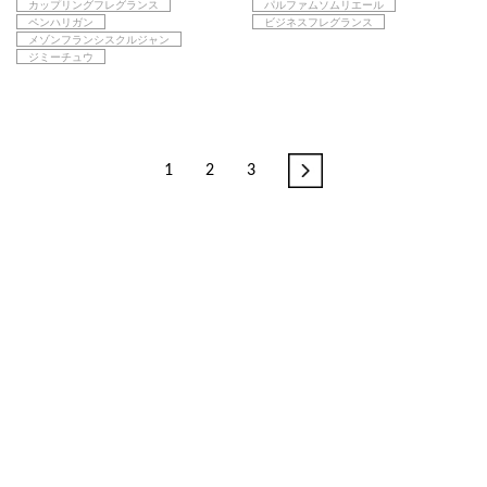
カップリングフレグランス
パルファムソムリエール
ペンハリガン
ビジネスフレグランス
メゾンフランシスクルジャン
ジミーチュウ
1
2
3