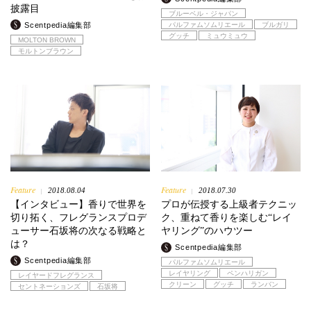
披露目
ブルーベル・ジャパン
Scentpedia編集部
パルファムソムリエール
ブルガリ
グッチ
ミュウミュウ
MOLTON BROWN
モルトンブラウン
Feature
Feature
2018.08.04
2018.07.30
|
|
【インタビュー】香りで世界を
プロが伝授する上級者テクニッ
切り拓く、フレグランスプロデ
ク、重ねて香りを楽しむ“レイ
ューサー石坂将の次なる戦略と
ヤリング”のハウツー
は？
Scentpedia編集部
Scentpedia編集部
パルファムソムリエール
レイヤリング
ペンハリガン
レイヤードフレグランス
クリーン
グッチ
ランバン
セントネーションズ
石坂将