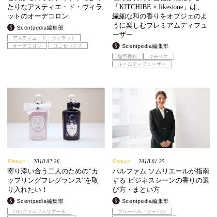
たりなアスティエ・ド・ヴィラ
「KITCHIBE × likestone」は、
ットのオーデコロン
繊細な和の香りをオブジェのよ
うに楽しむプレミアムディフュ
Scentpedia編集部
ーザー
アスティエ・ド・ヴィラット
オーデコロン
ユニセックス
Scentpedia編集部
塩野香料
キチベエ
ルームディフューザー
Feature
Feature
2018.02.26
2018.01.25
|
|
寄り添い合う二人のための“カ
パルファム ソムリエールが指南
ップリングフレグランス”を取
する ビジネスシーンの香りの選
り入れたい！
び方・まとい方
Scentpedia編集部
Scentpedia編集部
パルファムソムリエール
ブルーベル・ジャパン