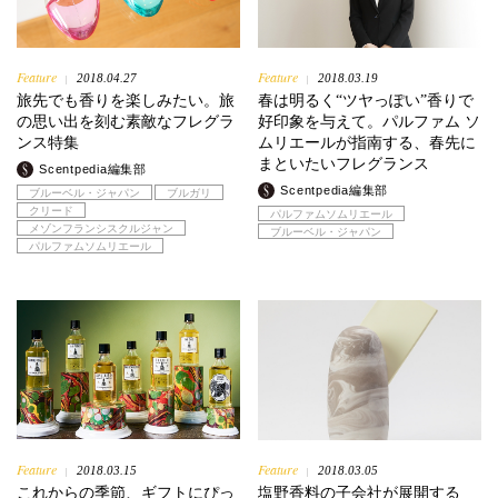
Feature
Feature
2018.04.27
2018.03.19
|
|
旅先でも香りを楽しみたい。旅
春は明るく“ツヤっぽい”香りで
の思い出を刻む素敵なフレグラ
好印象を与えて。パルファム ソ
ンス特集
ムリエールが指南する、春先に
まといたいフレグランス
Scentpedia編集部
Scentpedia編集部
ブルーベル・ジャパン
ブルガリ
クリード
パルファムソムリエール
メゾンフランシスクルジャン
ブルーベル・ジャパン
パルファムソムリエール
Feature
Feature
2018.03.15
2018.03.05
|
|
これからの季節、ギフトにぴっ
塩野香料の子会社が展開する