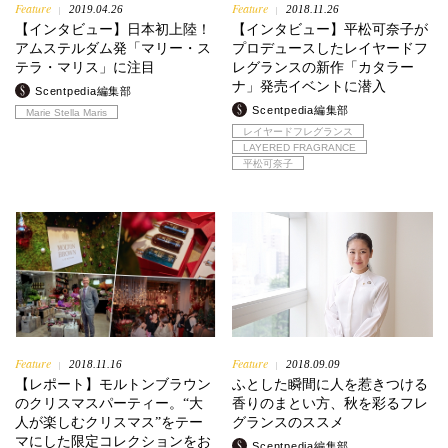
Feature
Feature
2019.04.26
2018.11.26
|
|
【インタビュー】日本初上陸！
【インタビュー】平松可奈子が
アムステルダム発「マリー・ス
プロデュースしたレイヤードフ
テラ・マリス」に注目
レグランスの新作「カタラー
ナ」発売イベントに潜入
Scentpedia編集部
Scentpedia編集部
Marie Stella Maris
レイヤードフレグランス
LAYERED FRAGRANCE
平松可奈子
Feature
Feature
2018.11.16
2018.09.09
|
|
【レポート】モルトンブラウン
ふとした瞬間に人を惹きつける
のクリスマスパーティー。“大
香りのまとい方、秋を彩るフレ
人が楽しむクリスマス”をテー
グランスのススメ
マにした限定コレクションをお
Scentpedia編集部