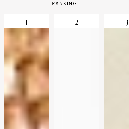
RANKING
1
2
3