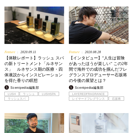
Feature
Feature
2020.09.11
2020.08.28
|
|
【体験レポート】ラッシュ スパ
【インタビュー】“人生は冒険
の新トリートメント「ルネサン
があったほうが楽しい“ この2年
ス」 ルネサンス期の医療・四
間で海外での成功を掴んだフレ
体液説からインスピレーション
グランスプロデューサー石坂将
を得た香りの瞑想
の今後の展望とは？
Scentpedia編集部
Scentpedia編集部
LUSH
ラッシュ
LUSHSPA
LAYEREDFRAGRANCE
ラッシュスパ
レイヤードフレグランス
石坂将