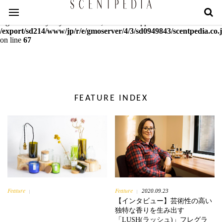
Warning
: mcrypt_decrypt(): Key of size 18 not supported by this
algorithm. Only keys of sizes 16, 24 or 32 supported in
/export/sd214/www/jp/r/e/gmoserver/4/3/sd0949843/scentpedia.co.j
on line
67
FEATURE INDEX
Feature
Feature
2020.09.23
|
|
【インタビュー】芸術性の高い
独特な香りを生み出す
「LUSH(ラッシュ)」フレグラ