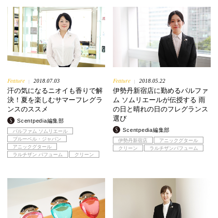
Feature
Feature
2018.07.03
2018.05.22
|
|
汗の気になるニオイも香りで解
伊勢丹新宿店に勤めるパルファ
決！夏を楽しむサマーフレグラ
ム ソムリエールが伝授する 雨
ンスのススメ
の日と晴れの日のフレグランス
選び
Scentpedia編集部
Scentpedia編集部
パルファム ソムリエール
ブルーベル・ジャパン
伊勢丹新宿店
アニックグタール
アニックグタール
クリーン
ラルチザンパフューム
ラルチザン パフューム
クリーン