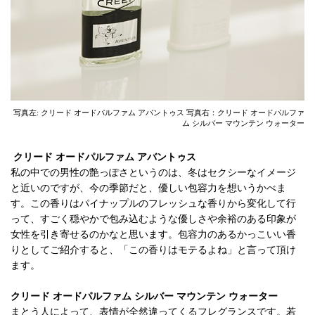
写真左: クリード オードパルファム アバントゥス 写真右：クリード オードパルファ
ム シルバー マウンテン ウォーター
クリード オードパルファム アバントゥス
私の中での男性の艶っぽさというのは、冬はセクシーなイメージ
と近いのですが、今の季節だと、優しい包容力を想いうかべま
す。この香りはパイナップルのフレッシュな香りから変化して行
って、すごく穏やかで包み込むような優しさや余裕のある印象が
女性を引き寄せるのかなと思います。包容力のあるかっこいい香
りとしてご紹介すると、「この香りはモテるよね」と言って頂け
ます。
クリード オードパルファム シルバー マウンテン ウォーター
まとう人によって、表情が全然違ってくるフレグランスです。若