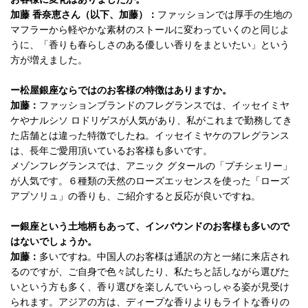
加藤 香奈恵さん（以下、加藤）：
ファッションでは厚手の生地の
マフラーから軽やかな素材のストールに変わっていくのと同じよ
うに、「香りも春らしさのある優しい香りをまといたい」という
方が増えました。
ー松屋銀座ならではのお客様の特徴はありますか。
加藤：
ファッションブランドのフレグランスでは、イッセイミヤ
ケやナルシソ ロドリゲスが人気があり、私がこれまで勤務してき
た店舗とは違った特徴でしたね。イッセイミヤケのフレグランス
は、長年ご愛用頂いているお客様も多いです。
メゾンフレグランスでは、アニック グタールの「プチシェリー」
が人気です。６種類の天然のローズエッセンスを使った「ローズ
アプソリュ」の香りも、ご紹介すると反応が良いですね。
ー銀座という土地柄もあって、インバウンドのお客様も多いので
はないでしょうか。
加藤：
多いですね。中国人のお客様は通訳の方と一緒に来店され
るのですが、ご自身で色々試したり、私たちと話しながら選びた
いという方も多く、香り選びを楽しんでいらっしゃる姿が見受け
られます。アジアの方は、ディープな香りよりもライトな香りの