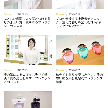
Feature
Feature
2018.09.09
2018.07.30
|
|
ふとした瞬間に人を惹きつける香
プロが伝授する上級者テクニッ
りのまとい方、秋を彩るフレグラ
ク、重ねて香りを楽しむ“レイヤ
ンスのススメ
リング”のハウツー
Feature
Feature
2018.07.03
2018.04.27
|
|
汗の気になるニオイも香りで解
旅先でも香りを楽しみたい。旅の
決！夏を楽しむサマーフレグラン
思い出を刻む素敵なフレグランス
スのススメ
特集