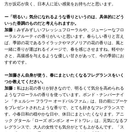
方が反応が良く、日本人に近い感覚をお持ちだと思います。
ー「明るい」気分になれるような香りというのは、具体的にどう
いった香調のものだと考えられますか。
加藤：
みずみずしいフレッシュフローラルや、ジューシーなフロ
ーラルフルーティの香りがいいと思います。春らしい香りと言え
ば、季節の花であるライラックやマグノリアの花の香りは、風と
一緒に香りが運ばれるイメージで、春を感じさせますね。軽やか
さと、高揚感を与えるような優しい甘さがあって、今の季節にお
すすめです。
ー加藤さん自身が使う、春にまといたくなるフレグランスをいく
つか教えてください。
加藤：
私はお花の香りが好きなので、明るくて気分を高められる
ようなフローラルの香りを使っています。ボンド・ナンバーナイ
ン 「チェルシー フラワー オードパルファム」は、目の前にブーケ
をプレゼントされたような香りで、とても好きなフレグランスで
す。小春日和の穏やかな日や、休日にまといたくなります。アニ
ック グタール「ローズ ポンポン オードトワレ」は、元気になるフ
レグランスで、大人の女性でも気分がとても上がるんです。「ス