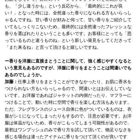
も、「少し違うかも」という反応から、「最終的にこれが良
い！」となった時には、全然違った香りになられる方もいらっし
ゃるんですね。甘い香りが好みと伺って、甘い香りをご紹介して
いてもしっくりこないため、最終的には全然違ったフレッシュな
香りを選ばれたりということも多いです。お客様にとっても「思
っているものと違うものね」という新しい発見をしてくださって
「また来るね」と言って頂けると嬉しいですね。
ー香りを洋服に直接まとうことに関して、強く感じやすくなると
いう意見もあるのですが、洋服に香りをまとうことは間違いでも
あるのでしょうか。
加藤：
仕事上香りをまとうことができなかったり、お肌に香水を
つけられない方もいらっしゃるので、間違いとはお伝えしていな
いです。お洋服であればジャケットの内側だったり、マフラーに
つけることで、動いた時に空間で香りを楽しむ方法もあります。
ただ、フレグランスのジュース自体に色がついているものは、衣
服がシミになってしまったりもするので、注意が必要です。お洋
服は体温がないため、香りがこもってしまう可能性があるので、
最初はワンプッシュのみで香り方を試して頂いて、物足りなさを
感じる場合は違ったアイテムに香りをつけて頂くのが良いです