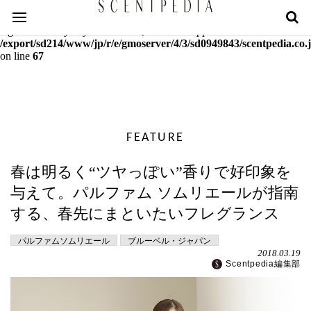
Warning
: mcrypt_decrypt(): Key of size 18 not supported by this
algorithm. Only keys of sizes 16, 24 or 32 supported in
/export/sd214/www/jp/r/e/gmoserver/4/3/sd0949843/scentpedia.co.j
on line
67
FEATURE
春は明るく“ツヤっぽい”香りで好印象を
与えて。パルファム ソムリエールが指南
する、春先にまといたいフレグランス
パルファムソムリエール
ブルーベル・ジャパン
2018.03.19
Scentpedia編集部