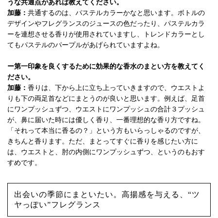
うな共通点があれば教えてください。
加藤：
共通するのは、パステルカラーかなと思います。ボトルの
デザインやフレグランスのジュースの色だったり、パステルカラ
ーを連想させる香りが使用されていますし、トレンドカラーとし
てもパステルのパープルがあげられていますよね。
ー第一印象を良くするために効果的な香水のまとい方を教えてく
ださい。
加藤：
香りは、下から上に立ち上っていきますので、ウエストよ
りも下の両足首などにまとうのが良いと思います。例えば、足首
にワンプッシュずつ、ウエストにワンプッシュの合計３プッシュ
が、鼻に届いた時には優しく香り、一番理想的な香り方ですね。
「それって本当に香るの？」という方もいらっしゃるのですが、
きちんと香ります。ただ、まとってすぐに香りを感じたい方に
は、ウエストと、肘の内側にワンプッシュずつ、というのもおす
すめです。
出会いの季節にまといたい。高揚感を与える、“ツ
ヤっぽい”フレグランス