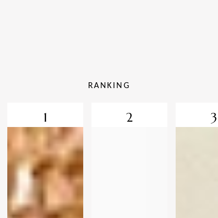
RANKING
1
2
3