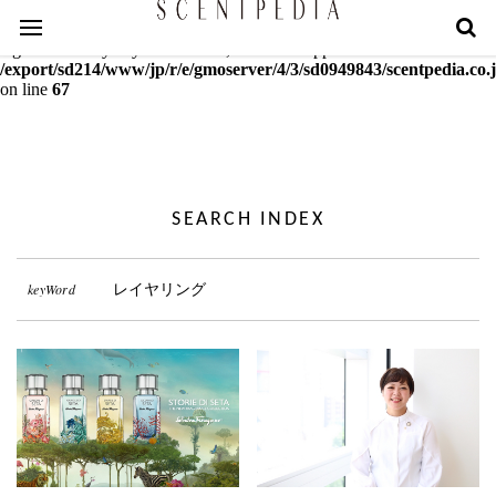
Warning
: mcrypt_decrypt(): Key of size 18 not supported by this
algorithm. Only keys of sizes 16, 24 or 32 supported in
/export/sd214/www/jp/r/e/gmoserver/4/3/sd0949843/scentpedia.co.j
on line
67
SEARCH INDEX
keyWord
レイヤリング