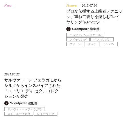
News
Feature
2018.07.30
|
|
プロが伝授する上級者テクニッ
ク、重ねて香りを楽しむ“レイ
ヤリング”のハウツー
Scentpedia編集部
パルファムソムリエール
レイヤリング
ペンハリガン
クリーン
グッチ
ランバン
2021.06.22
サルヴァトーレ フェラガモから
シルクからインスパイアされた
「ストリエ ディ セタ」コレク
ションが発売
Scentpedia編集部
サルヴァトーレフェラガモ
ストリエディセタ
レイヤリング