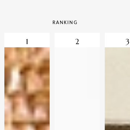
RANKING
1
2
3