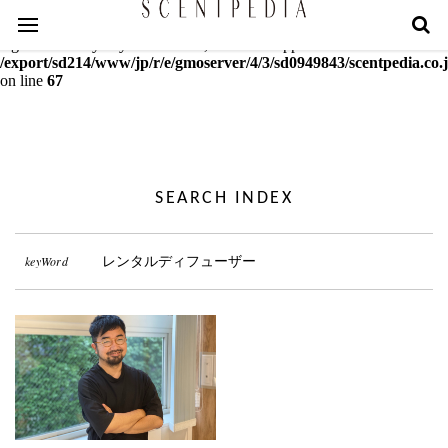
Warning
: mcrypt_decrypt(): Key of size 18 not supported by this
algorithm. Only keys of sizes 16, 24 or 32 supported in
/export/sd214/www/jp/r/e/gmoserver/4/3/sd0949843/scentpedia.co.j
on line
67
SEARCH INDEX
keyWord
レンタルディフューザー