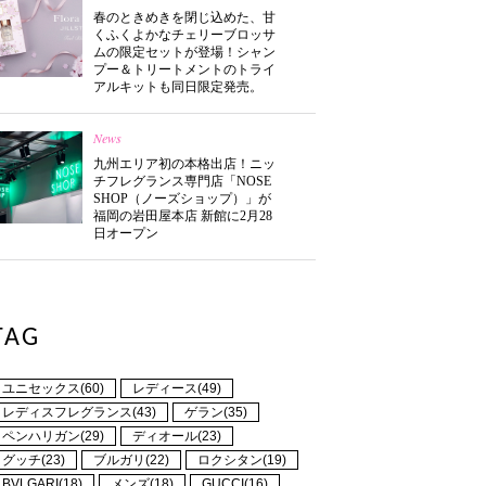
春のときめきを閉じ込めた、甘
くふくよかなチェリーブロッサ
ムの限定セットが登場！シャン
プー＆トリートメントのトライ
アルキットも同日限定発売。
News
九州エリア初の本格出店！ニッ
チフレグランス専門店「NOSE
SHOP（ノーズショップ）」が
福岡の岩田屋本店 新館に2月28
日オープン
TAG
ユニセックス(60)
レディース(49)
レディスフレグランス(43)
ゲラン(35)
ペンハリガン(29)
ディオール(23)
グッチ(23)
ブルガリ(22)
ロクシタン(19)
BVLGARI(18)
メンズ(18)
GUCCI(16)