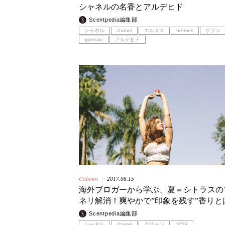
シャネルの名香とアルデヒド
Scentpedia編集部
シャネル
chanel
エルメス
hermes
ゲラン
guelrain
アルデヒド
Column
2017.06.15
|
海外ブロガーから学ぶ、夏＝シトラスの
ネリ解消！爽やかで”印象を残す”香りと
Scentpedia編集部
シャネル
chanel
グリーン
N°19