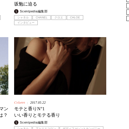
坂勉に迫る
Scentpedia編集部
シャネル
CHANEL
クロエ
CHLOE
インタビュー
Column
2017.05.22
|
マン
モテと香りN°1
は？
いい香りとモテる香り
Scentpedia編集部
シャネル
アトリエコロン
ザディファレントカンパニー