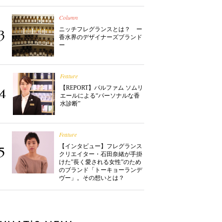
Column
ニッチフレグランスとは？ ー
3
香水界のデザイナーズブランド
ー
Feature
【REPORT】パルファム ソムリ
4
エールによる“パーソナルな香
水診断”
Feature
【インタビュー】フレグランス
5
クリエイター・石田奈緒が手掛
けた”長く愛される女性”のため
のブランド「トーキョーランデ
ヴー」。その想いとは？