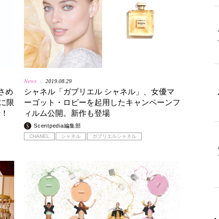
News
2019.08.29
|
さめ
シャネル「ガブリエル シャネル」、女優マ
に限
ーゴット・ロビーを起用したキャンペーンフ
場！
ィルム公開。新作も登場
Scentpedia編集部
CHANEL
シャネル
ガブリエルシャネル