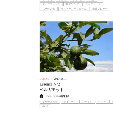
ディプティック
DIPTYQUE
トムフォード
TOMFORD
ラルチザンパフューム
海外ブロガー
Column
2017.05.17
|
Essence N°2
ベルガモット
Scentpedia編集部
ポーチュガル
ディオール
シャネル
chanel
4711