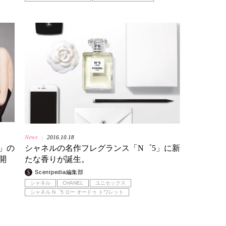
News
2016.10.18
|
U」の
シャネルの名作フレグランス「N゜5」に新
開
たな香りが誕生。
Scentpedia編集部
シャネル
CHANEL
ユニセックス
シャネル N゜5 ロー オードゥ トワレット