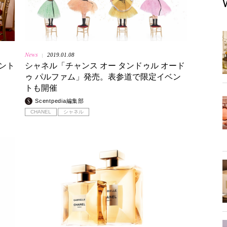
News
2019.01.08
|
ント
シャネル「チャンス オー タンドゥル オード
ゥ パルファム」発売。表参道で限定イベン
トも開催
Scentpedia編集部
CHANEL
シャネル