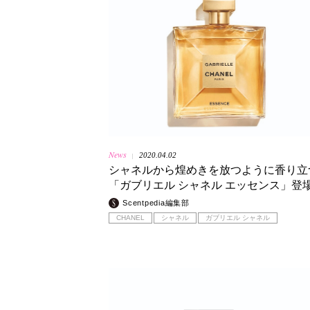
News
2020.04.02
|
シャネルから煌めきを放つように香り立
「ガブリエル シャネル エッセンス」登
Scentpedia編集部
CHANEL
シャネル
ガブリエル シャネル