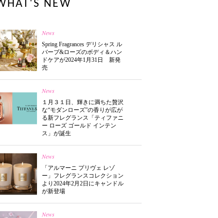
WHAT'S NEW
News
Spring Fragrances デリシャス ル
バーブ&ローズのボディ＆ハン
ドケアが2024年1月31日 新発
売
News
１月３１日、輝きに満ちた贅沢
な“モダンローズ”の香りが広が
る新フレグランス「ティファニ
ー ローズ ゴールド インテン
ス」が誕生
News
「アルマーニ プリヴェ レゾ
ー」フレグランスコレクション
より2024年2月2日にキャンドル
が新登場
News