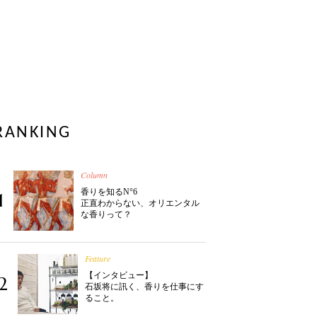
RANKING
Column
香りを知るN°6
1
正直わからない、オリエンタル
な香りって？
Feature
【インタビュー】
2
石坂将に訊く、香りを仕事にす
ること。