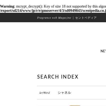
Warning
: mcrypt_decrypt(): Key of size 18 not supported by this algo
/export/sd214/www/jp/r/e/gmoserver/4/3/sd0949843/scentpedia.co.j
Fragrance web Magazine
|
セントペディア
NE
SEARCH INDEX
keyWord
シャネル