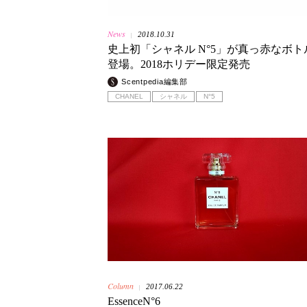
News
2018.10.31
|
史上初「シャネル N°5」が真っ赤なボト
登場。2018ホリデー限定発売
Scentpedia編集部
CHANEL
シャネル
N°5
Column
2017.06.22
|
EssenceN°6