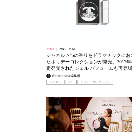
News
2019.10.18
|
シャネル N°5の香りをドラマチックにお
たホリデーコレクションが発売。2017年
定発売されたジェル パフュームも再登
Scentpedia編集部
シャネル
N°5
ホリデーコレクション