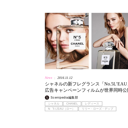
News
2016.11.12
|
シャネルの新フレグランス「No.5L’EA
広告キャンペーンフィルムが世界同時公
Scentpedia編集部
シャネル
CHANEL
レディース
N゜5 L’EAU（ロー）
リリー・ローズ・デップ