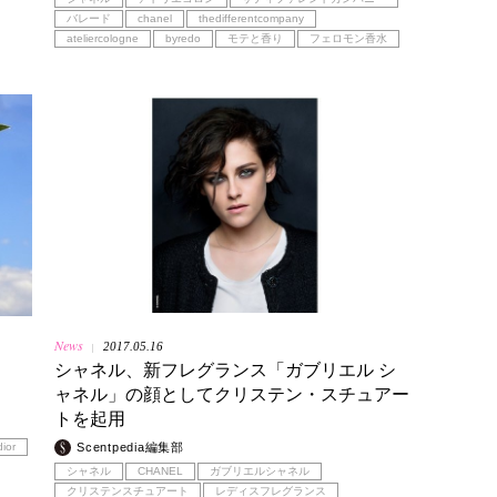
バレード
chanel
thedifferentcompany
ateliercologne
byredo
モテと香り
フェロモン香水
News
2017.05.16
|
シャネル、新フレグランス「ガブリエル シ
ャネル」の顔としてクリステン・スチュアー
トを起用
dior
Scentpedia編集部
シャネル
CHANEL
ガブリエルシャネル
クリステンスチュアート
レディスフレグランス