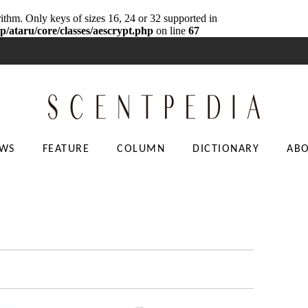
rithm. Only keys of sizes 16, 24 or 32 supported in
p/ataru/core/classes/aescrypt.php
on line
67
WS
FEATURE
COLUMN
DICTIONARY
AB