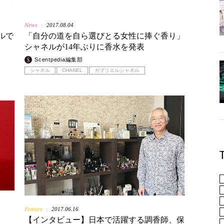
News
2017.08.04
|
ルで
「自分の道を自ら選びとる女性に捧ぐ香り」
シャネルが14年ぶりに香水を発表
Scentpedia編集部
シャネル
CHANEL
ガブリエルシャネル
Feature
2017.06.16
|
【インタビュー】日本で活躍する調香師、保