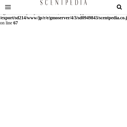
Warning
: mcrypt_decrypt(): Key of size 18 not supported by this
algorithm. Only keys of sizes 16, 24 or 32 supported in
/export/sd214/www/jp/r/e/gmoserver/4/3/sd0949843/scentpedia.co.j
on line
67