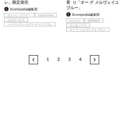
レ」限定発売
香 り「オー デ メルヴェイユ
ブルー」
Scentpedia編集部
Scentpedia編集部
カルバン クライン
Calvin Klein
ユニセックス
エルメス
HERMES
シーケーワン サマー オードトワレ
ユニセックス
オー デ メルヴェイユ ブルー
1
2
3
4