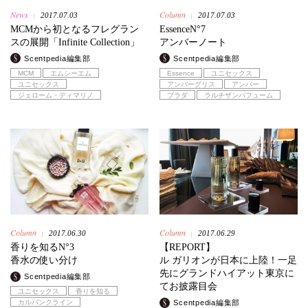
News
Column
2017.07.03
2017.07.03
|
|
MCMから初となるフレグラン
EssenceN°7
スの展開「Infinite Collection」
アンバーノート
Scentpedia編集部
Scentpedia編集部
MCM
エムシーエム
Essence
ユニセックス
ユニセックス
アンバーグリス
アンバー
ジェローム・ディマリノ
プラダ
ラルチザンパフューム
Column
Column
2017.06.30
2017.06.29
|
|
香りを知るN°3
【REPORT】
香水の使い分け
ル ガリオンが日本に上陸！一足
先にグランドハイアット東京に
Scentpedia編集部
てお披露目会
ユニセックス
香りを知る
カルバンクライン
Scentpedia編集部