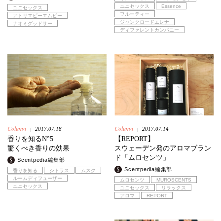
ユニセックス
Essence
ユニセックス
フルーティー
アトリエピーエムピー
ジャンクロードエレナ
ナオミグッドサー
ディファレントカンパニー
Column
Column
2017.07.18
2017.07.14
|
|
香りを知るN°5
【REPORT】
驚くべき香りの効果
スウェーデン発のアロマブラン
ド「ムロセンツ」
Scentpedia編集部
Scentpedia編集部
香りを知る
シトラス
ムスク
ルームディフューザー
ムロセンツ
MUROSCENTS
ユニセックス
ユニセックス
リラックス
アロマ
REPORT