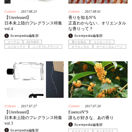
Column
Column
2017.08.23
2017.08.01
|
|
【Unreleased】
香りを知るN°6
日本未上陸のフレグランス特集
正直わからない、オリエンタル
vol.4
な香りって？
Scentpedia編集部
Scentpedia編集部
エーテル
AETHER
香りを知る
ユニセックス
ユニセックス
ニッチフレグランス
オリエンタル
オリエンタルノート
Column
Column
2017.07.27
2017.07.20
|
|
【Unreleased】
EssenceN°9
日本未上陸のフレグランス特集
誰もが好きな、あの香り
vol.3
Scentpedia編集部
Scentpedia編集部
オスマンサス
キンモクセイ