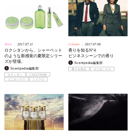
News
Column
2017.07.11
2017.07.06
|
|
ロクシタンから、シャーベット
香りを知るN°4
のような新感覚の夏限定シリー
ビジネスシーンでの香り
ズが登場。
Scentpedia編集部
Scentpedia編集部
香りを知る
ユニセックス
ロクシタン
L'OCCITANE
ユニセックス
シトラス