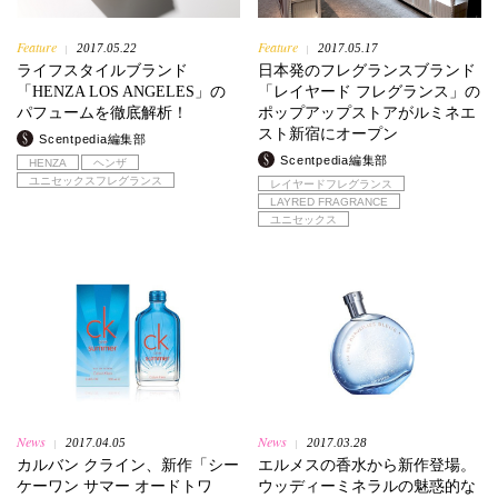
Feature
Feature
2017.05.22
2017.05.17
|
|
ライフスタイルブランド
日本発のフレグランスブランド
「HENZA LOS ANGELES」の
「レイヤード フレグランス」の
パフュームを徹底解析！
ポップアップストアがルミネエ
スト新宿にオープン
Scentpedia編集部
Scentpedia編集部
HENZA
ヘンザ
ユニセックスフレグランス
レイヤードフレグランス
LAYRED FRAGRANCE
ユニセックス
News
News
2017.04.05
2017.03.28
|
|
カルバン クライン、新作「シー
エルメスの香水から新作登場。
ケーワン サマー オードトワ
ウッディーミネラルの魅惑的な