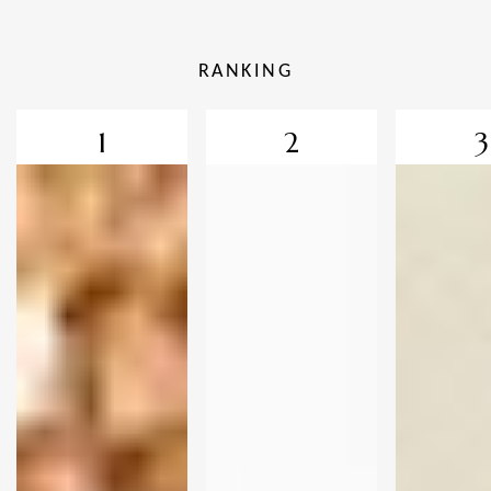
RANKING
1
2
3