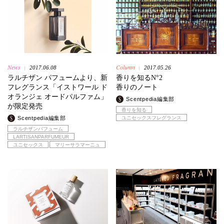
News
Column
2017.06.08
2017.05.26
|
|
ラルチザン パフュームより、新
香りを知るN°2
フレグランス「イストワール ド
香りのノート
オランジェ オードパルファム」
Scentpedia編集部
が限定発売
香りを知る
Scentpedia編集部
ユニセックスフレグランス
ラルチザンパフューム
LARTISANPARFUMEUR
ユニセックス
マリーサラマーニュ