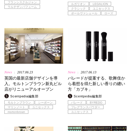
フランシスクルジャン
ルガリオン
LEGALION
ラルチザンパフューム
クラシック
ユニセックス
ポールヴァシェール
ローズ
News
News
2017.06.23
2017.06.13
|
|
英国の最新店舗デザインを導
バレードが提案する、歌舞伎か
入。モルトンブラウン新丸ビル
ら着想を得た新しい香りの纏い
店がリニューアルオープン
方「カブキ」
Scentpedia編集部
Scentpedia編集部
モルトンブラウン
シーボーン
バレード
BYREDO
マリンノート
ユニセックス
フレグランスパウダー
mortonbrown
ユニセックス