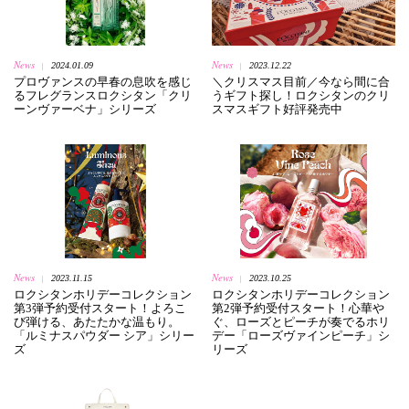
News
News
2024.01.09
2023.12.22
|
|
プロヴァンスの早春の息吹を感じ
＼クリスマス目前／今なら間に合
るフレグランスロクシタン「クリ
うギフト探し！ロクシタンのクリ
ーンヴァーベナ」シリーズ
スマスギフト好評発売中
News
News
2023.11.15
2023.10.25
|
|
ロクシタンホリデーコレクション
ロクシタンホリデーコレクション
第3弾予約受付スタート！よろこ
第2弾予約受付スタート！心華や
び弾ける、あたたかな温もり。
ぐ、ローズとピーチが奏でるホリ
「ルミナスパウダー シア」シリー
デー「ローズヴァインピーチ」シ
ズ
リーズ