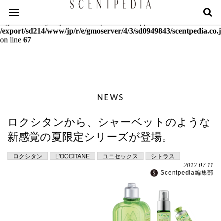
Warning
: mcrypt_decrypt(): Key of size 18 not supported by this
algorithm. Only keys of sizes 16, 24 or 32 supported in
/export/sd214/www/jp/r/e/gmoserver/4/3/sd0949843/scentpedia.co.j
on line
67
NEWS
ロクシタンから、シャーベットのような
新感覚の夏限定シリーズが登場。
ロクシタン
L'OCCITANE
ユニセックス
シトラス
2017.07.11
Scentpedia編集部