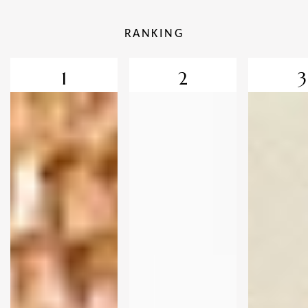
RANKING
1
2
3