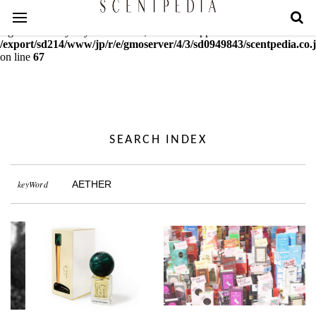
Warning
: mcrypt_decrypt(): Key of size 18 not supported by this
algorithm. Only keys of sizes 16, 24 or 32 supported in
/export/sd214/www/jp/r/e/gmoserver/4/3/sd0949843/scentpedia.co.j
on line
67
SEARCH INDEX
keyWord
AETHER