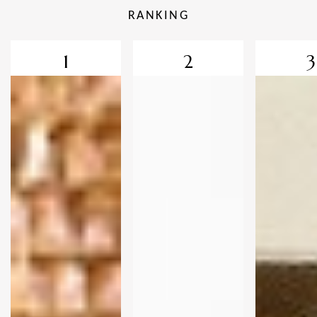
RANKING
1
2
3