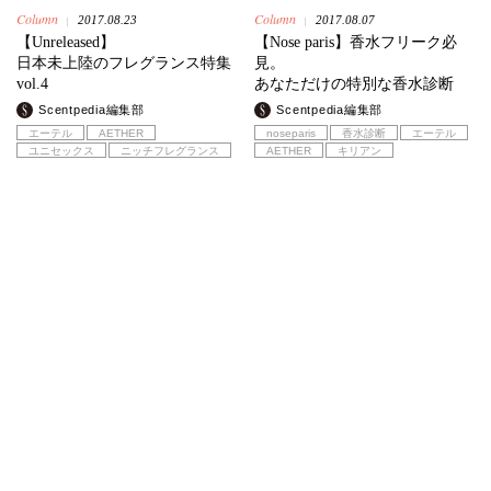
Column
Column
2017.08.23
2017.08.07
|
|
【Unreleased】
【Nose paris】香水フリーク必
日本未上陸のフレグランス特集
見。
vol.4
あなただけの特別な香水診断
Scentpedia編集部
Scentpedia編集部
エーテル
AETHER
noseparis
香水診断
エーテル
ユニセックス
ニッチフレグランス
AETHER
キリアン