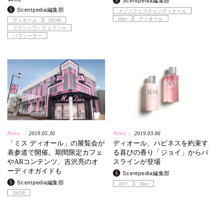
Scentpedia編集部
Scentpedia編集部
メゾンクリスチャンディオール
Dior
ディオール
ディオール
DIOR
フランソワ・デュマシー
パフューマー
News
News
2019.05.30
2019.03.06
|
|
「ミス ディオール」の展覧会が
ディオール、ハピネスを約束す
表参道で開催。期間限定カフェ
る喜びの香り「ジョイ」からバ
やARコンテンツ、吉沢亮のオ
スラインが登場
ーディオガイドも
Scentpedia編集部
Scentpedia編集部
JOY
Dior
DIOR