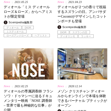
News
News
2021.05.25
2021.04.23
|
|
ディオール「ミス ディオール
ディオールが２つの香りで祝福
ローズ＆ローズ」からヘアミス
するスズランの日。アンバサダ
トが限定登場
ーCocomiがデザインしたコット
ンポーチも登場
Scentpedia編集部
Scentpedia編集部
ディオール
DIOR
ミスディオール
DIOR
スズランの日
ローズアンドローズ
ヘアミスト
ディオリシモ
ラッキー
News
News
2021.02.25
2020.12.14
|
|
ディオールの専属調香師 フラン
メゾン クリスチャン ディオー
ソワ・ドゥマシーに迫るドキュ
ルからオンラインで本場を体験
メンタリー映画「NOSE 調香師
できるバーチャル ブティックが
‒ 世界で最も神秘的な仕事」が
オープン
公開