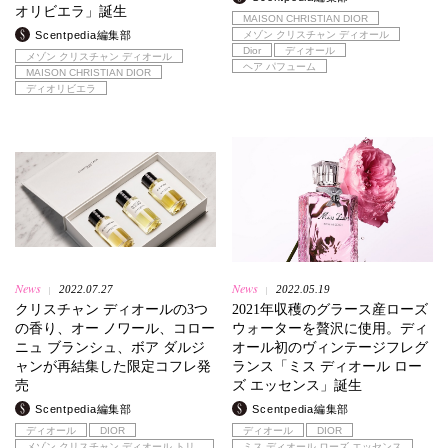
オリビエラ」誕生
MAISON CHRISTIAN DIOR
Scentpedia編集部
メゾン クリスチャン ディオール
Dior
ディオール
メゾン クリスチャン ディオール
ヘア パフューム
MAISON CHRISTIAN DIOR
ディオリビエラ
News
News
2022.07.27
2022.05.19
|
|
クリスチャン ディオールの3つ
2021年収穫のグラース産ローズ
の香り、オー ノワール、コロー
ウォーターを贅沢に使用。ディ
ニュ ブランシュ、ボア ダルジ
オール初のヴィンテージフレグ
ャンが再結集した限定コフレ発
ランス「ミス ディオール ロー
売
ズ エッセンス」誕生
Scentpedia編集部
Scentpedia編集部
ディオール
DIOR
ディオール
DIOR
メゾン クリスチャン ディオール トリ
ミス ディオール ローズ エッセンス