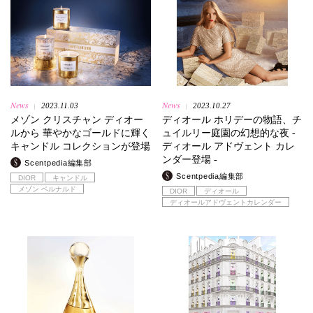
News
News
2023.11.03
2023.10.27
|
|
メゾン クリスチャン ディオー
ディオール ホリデーの物語、チ
ルから 華やかなゴールドに輝く
ュイルリー庭園の幻想的な夜 -
キャンドル コレクションが登場
ディオール アドヴェント カレ
ンダー登場 -
Scentpedia編集部
Scentpedia編集部
DIOR
キャンドル
メゾン ベルナルド
DIOR
ディオール
ディオールアドヴェントカレンダー