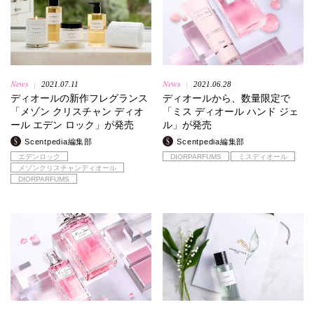
News
News
2021.07.11
2021.06.28
|
|
ディオールの新作フレグランス
ディオールから、数量限定で
「メゾン クリスチャン ディオ
「ミス ディオール ハンド ジェ
ール エデン ロック」が発売
ル」が発売
Scentpedia編集部
Scentpedia編集部
エデンロック
DIORPARFUMS
ミスディオール
メゾンクリスチャンディオール
DIORPARFUMS