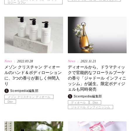
ロジー コフレ
News
News
2022.03.28
2021.11.21
|
|
メゾン クリスチャン ディオー
ディオールから、ドラマティッ
ルのハンド＆ボディローション
クで官能的なフローラルブーケ
に、3つの香りが新しく仲間入
の香り「ジャドール インフィニ
り
ッシム」が誕生。限定ボディジ
ェルも同時発売
Scentpedia編集部
Scentpedia編集部
メゾン クリスチャン ディオール
Dior
ディオール
Dior
ジャドール インフィニッシム