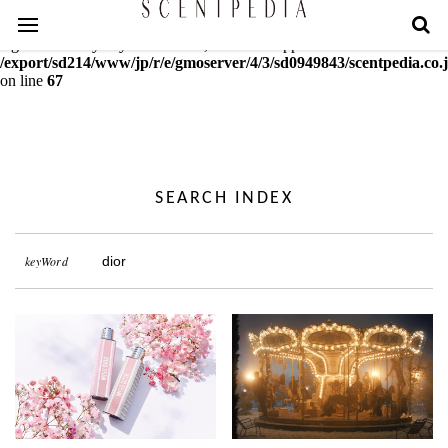
Warning
: mcrypt_decrypt(): Key of size 18 not supported by this
algorithm. Only keys of sizes 16, 24 or 32 supported in
/export/sd214/www/jp/r/e/gmoserver/4/3/sd0949843/scentpedia.co.j
on line
67
SEARCH INDEX
keyWord
dior