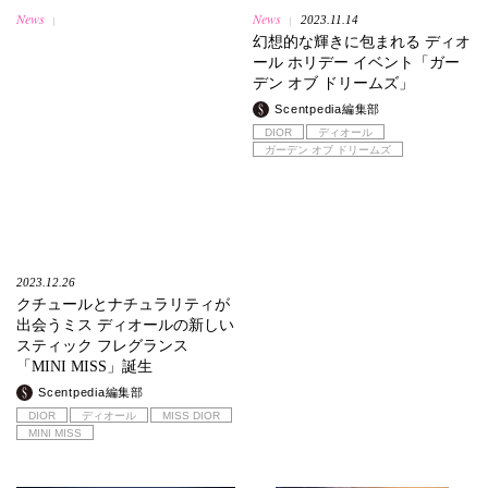
News
News
2023.11.14
|
|
幻想的な輝きに包まれる ディオ
ール ホリデー イベント「ガー
デン オブ ドリームズ」
Scentpedia編集部
DIOR
ディオール
ガーデン オブ ドリームズ
2023.12.26
クチュールとナチュラリティが
出会うミス ディオールの新しい
スティック フレグランス
「MINI MISS」誕生
Scentpedia編集部
DIOR
ディオール
MISS DIOR
MINI MISS