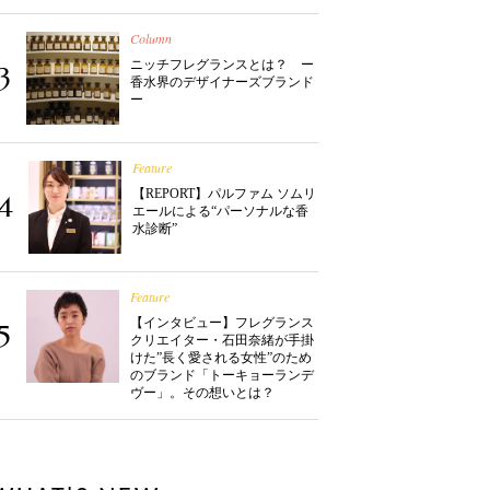
Column
ニッチフレグランスとは？ ー
3
香水界のデザイナーズブランド
ー
Feature
【REPORT】パルファム ソムリ
4
エールによる“パーソナルな香
水診断”
Feature
【インタビュー】フレグランス
5
クリエイター・石田奈緒が手掛
けた”長く愛される女性”のため
のブランド「トーキョーランデ
ヴー」。その想いとは？