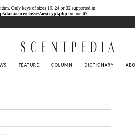
rithm. Only keys of sizes 16, 24 or 32 supported in
p/ataru/core/classes/aescrypt.php
on line
67
WS
FEATURE
COLUMN
DICTIONARY
AB