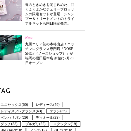
春のときめきを閉じ込めた、甘
くふくよかなチェリーブロッサ
ムの限定セットが登場！シャン
プー＆トリートメントのトライ
アルキットも同日限定発売。
News
九州エリア初の本格出店！ニッ
チフレグランス専門店「NOSE
SHOP（ノーズショップ）」が
福岡の岩田屋本店 新館に2月28
日オープン
TAG
ユニセックス(60)
レディース(49)
レディスフレグランス(43)
ゲラン(35)
ペンハリガン(29)
ディオール(23)
グッチ(23)
ブルガリ(22)
ロクシタン(19)
BVLGARI(18)
メンズ(18)
GUCCI(16)