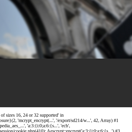
f sizes 16, 24 or 32 supported' in
ure}(2, 'mcrypt_encrypt(...', '/export/sd214/w...', 42, Array) #1
_aes_...', 'a:3:{i:0;a:6:{s...', 'ecb',
ion/cookie.php(410): Aescrypt::encrypt('a:3:{i:0;a:6:{s...') #3