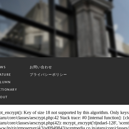
お問い合わせ
EWS
プライバシーポリシー
ATURE
OLUMN
CTIONARY
BOUT
_encrypt(): Key of size 18 not supported by this algorithm. Only keys o
/core/classes/aescrypt.php:42 Stack trace: #0 [internal function]: {clos
core/classes/aescrypt.php(42): mcrypt_encrypt('rijndael-128', 'scentpedia
/r/e/gmoserver/4/3/sd0949843/scentpedia.co.jp/ataru/core/classes/sess