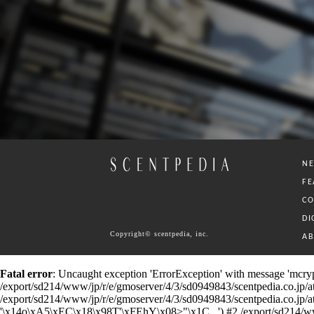
N
FE
C
DI
Copyright© scentpedia, inc.
A
Fatal error
: Uncaught exception 'ErrorException' with message 'mcrypt
/export/sd214/www/jp/r/e/gmoserver/4/3/sd0949843/scentpedia.co.jp/ataru
/export/sd214/www/jp/r/e/gmoserver/4/3/sd0949843/scentpedia.co.jp/ataru/
'\x14o\xA5\xEC\x18\x98T'\xFEhY\x08>"\x1C...') #2 /export/sd214/www/jp