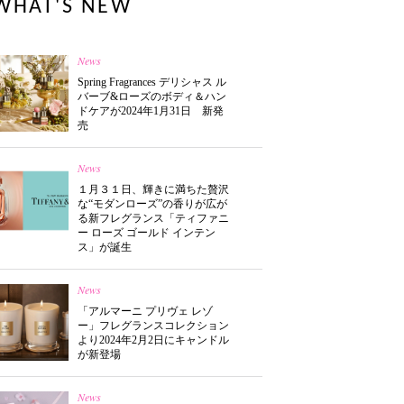
WHAT'S NEW
News
Spring Fragrances デリシャス ル
バーブ&ローズのボディ＆ハン
ドケアが2024年1月31日 新発
売
News
１月３１日、輝きに満ちた贅沢
な“モダンローズ”の香りが広が
る新フレグランス「ティファニ
ー ローズ ゴールド インテン
ス」が誕生
News
「アルマーニ プリヴェ レゾ
ー」フレグランスコレクション
より2024年2月2日にキャンドル
が新登場
News