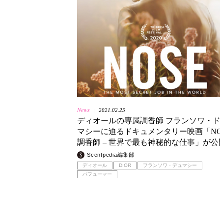
News
2021.02.25
|
ディオールの専属調香師 フランソワ・
マシーに迫るドキュメンタリー映画「NO
調香師 ‒ 世界で最も神秘的な仕事」が公
Scentpedia編集部
ディオール
DIOR
フランソワ・デュマシー
パフューマー