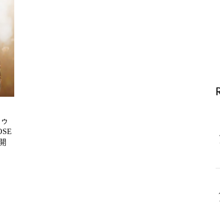
ドゥ
SE
開