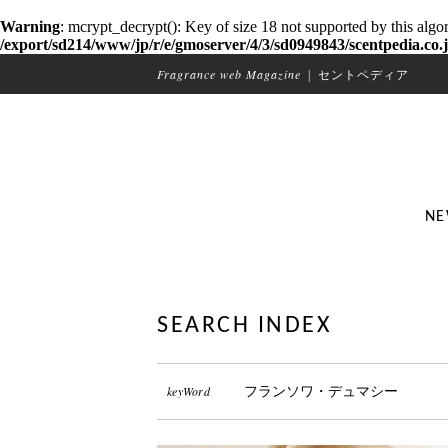
Warning
: mcrypt_decrypt(): Key of size 18 not supported by this algo
/export/sd214/www/jp/r/e/gmoserver/4/3/sd0949843/scentpedia.co.j
Fragrance web Magazine
|
セントペディア
NE
SEARCH INDEX
keyWord
フランソワ・デュマシー