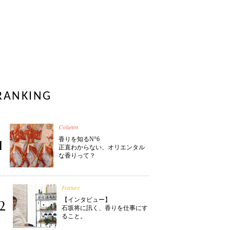
RANKING
Column
香りを知るN°6
1
正直わからない、オリエンタル
な香りって？
Feature
【インタビュー】
2
石坂将に訊く、香りを仕事にす
ること。