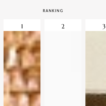
RANKING
1
2
3