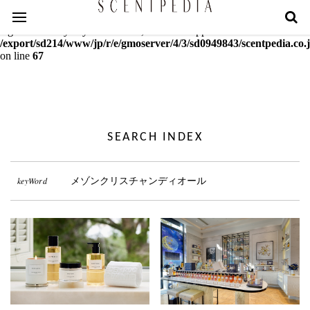
Warning
: mcrypt_decrypt(): Key of size 18 not supported by this
algorithm. Only keys of sizes 16, 24 or 32 supported in
/export/sd214/www/jp/r/e/gmoserver/4/3/sd0949843/scentpedia.co.j
on line
67
SEARCH INDEX
keyWord
メゾンクリスチャンディオール