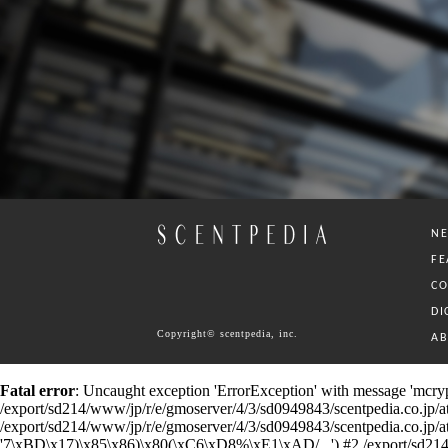
N
FE
C
DI
Copyright© scentpedia, inc.
A
Fatal error
: Uncaught exception 'ErrorException' with message 'mcrypt
/export/sd214/www/jp/r/e/gmoserver/4/3/sd0949843/scentpedia.co.jp/ataru
/export/sd214/www/jp/r/e/gmoserver/4/3/sd0949843/scentpedia.co.jp/ataru/
'7\xBD\x17)\x85\x86)\x80(\xC6\xD8%\xE1\xAD/...') #2 /export/sd214/www