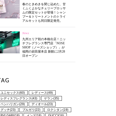
春のときめきを閉じ込めた、甘
くふくよかなチェリーブロッサ
ムの限定セットが登場！シャン
プー＆トリートメントのトライ
アルキットも同日限定発売。
News
九州エリア初の本格出店！ニッ
チフレグランス専門店「NOSE
SHOP（ノーズショップ）」が
福岡の岩田屋本店 新館に2月28
日オープン
TAG
ユニセックス(60)
レディース(49)
レディスフレグランス(43)
ゲラン(35)
ペンハリガン(29)
ディオール(23)
グッチ(23)
ブルガリ(22)
ロクシタン(19)
BVLGARI(18)
メンズ(18)
GUCCI(16)