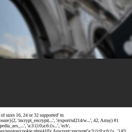
f sizes 16, 24 or 32 supported' in
ure}(2, 'mcrypt_encrypt(...', '/export/sd214/w...', 42, Array) #1
_aes_...', 'a:3:{i:0;a:6:{s...', 'ecb',
ession/cookie.php(410): Aescrypt::encrypt('a:3:{i:0;a:6:{s...') #3