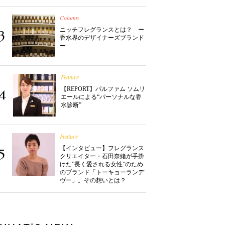
Column
ニッチフレグランスとは？ ー
3
香水界のデザイナーズブランド
ー
Feature
【REPORT】パルファム ソムリ
4
エールによる“パーソナルな香
水診断”
Feature
【インタビュー】フレグランス
5
クリエイター・石田奈緒が手掛
けた”長く愛される女性”のため
のブランド「トーキョーランデ
ヴー」。その想いとは？