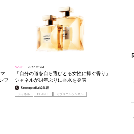
News
2017.08.04
|
優マ
「自分の道を自ら選びとる女性に捧ぐ香り」
ンフ
シャネルが14年ぶりに香水を発表
Scentpedia編集部
シャネル
CHANEL
ガブリエルシャネル