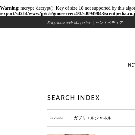
Warning
: mcrypt_decrypt(): Key of size 18 not supported by this algo
/export/sd214/www/jp/r/e/gmoserver/4/3/sd0949843/scentpedia.co.j
Fragrance web Magazine
|
セントペディア
NE
SEARCH INDEX
keyWord
ガブリエルシャネル