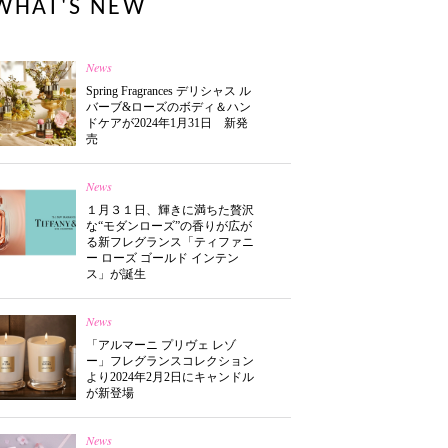
WHAT'S NEW
News
Spring Fragrances デリシャス ル
バーブ&ローズのボディ＆ハン
ドケアが2024年1月31日 新発
売
News
１月３１日、輝きに満ちた贅沢
な“モダンローズ”の香りが広が
る新フレグランス「ティファニ
ー ローズ ゴールド インテン
ス」が誕生
News
「アルマーニ プリヴェ レゾ
ー」フレグランスコレクション
より2024年2月2日にキャンドル
が新登場
News