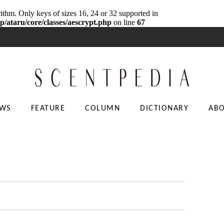
rithm. Only keys of sizes 16, 24 or 32 supported in
p/ataru/core/classes/aescrypt.php
on line
67
WS
FEATURE
COLUMN
DICTIONARY
AB