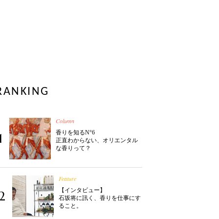
RANKING
Column
香りを知るN°6
1
正直わからない、オリエンタル
な香りって？
Feature
【インタビュー】
2
石坂将に訊く、香りを仕事にす
ること。