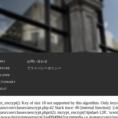
お問い合わせ
EWS
プライバシーポリシー
ATURE
OLUMN
CTIONARY
BOUT
_encrypt(): Key of size 18 not supported by this algorithm. Only keys o
/core/classes/aescrypt.php:42 Stack trace: #0 [internal function]: {clos
core/classes/aescrypt.php(42): mcrypt_encrypt('rijndael-128', 'scentpedia
/jp/r/e/gmoserver/4/3/sd0949843/scentpedia.co.jp/ataru/core/classes/s