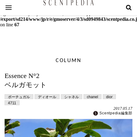
Warning
: mcrypt_decrypt(): Key of size 18 not supported by this
algorithm. Only keys of sizes 16, 24 or 32 supported in
/export/sd214/www/jp/r/e/gmoserver/4/3/sd0949843/scentpedia.co.j
on line
67
COLUMN
Essence N°2
ベルガモット
ポーチュガル
ディオール
シャネル
chanel
dior
4711
2017.05.17
Scentpedia編集部