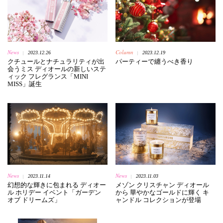
News
Column
2023.12.26
2023.12.19
|
|
クチュールとナチュラリティが出
パーティーで纏うべき香り
会うミス ディオールの新しいステ
ィック フレグランス「MINI
MISS」誕生
News
News
2023.11.14
2023.11.03
|
|
幻想的な輝きに包まれる ディオー
メゾン クリスチャン ディオール
ル ホリデー イベント「ガーデン
から 華やかなゴールドに輝く キ
オブ ドリームズ」
ャンドル コレクションが登場