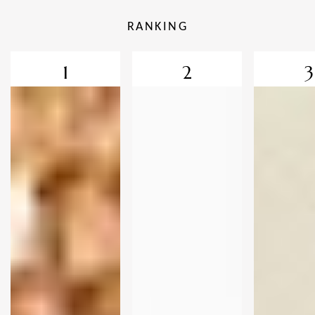
RANKING
1
2
3