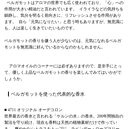
ベルガモットはアロマの世界でも広く使われており、「心」への
作用が大きい精油だと言われています。 イライラなどの気持ちを
鎮静し、気分を明るく前向きに、リフレッシュさせる作用があり
ます。 自ら「元気になりたい」と思う時もありますが、無意識に
も、人は楽しく生きていたいものです。
ベルガモットの香りを嫌う人が少ないのは、元気になれるベルガ
モットを無意識に好んでいるからなのかもしれません。
アロマオイルのコーナーには必ずありますので、是非手にとっ
て、優しく上品なベルガモットの香りを楽しんでみてはいかがで
しょうか。
ベルガモットを使った代表的な香水
■ 4711 オリジナル オーデコロン
世界最古の香水と言われる「ケルンの水」の香水。200年間独自の
製法を守り続け、現在も香料は天然の植物素材だけで作ってい
る。 爽やかなシトラスをトップに、ラベンダー・ローズマリー、