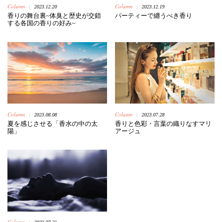
Column
Column
2023.12.20
2023.12.19
|
|
香りの舞台裏~体臭と歴史が交錯
パーティーで纏うべき香り
する各国の香りの好み~
Column
Column
2023.08.08
2023.07.28
|
|
夏を感じさせる「香水の中の太
香りと色彩・言葉の織りなすマリ
陽」
アージュ
Column