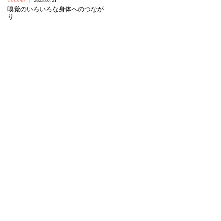
2023.07.21
|
嗅覚のいろいろな身体へのつなが
り