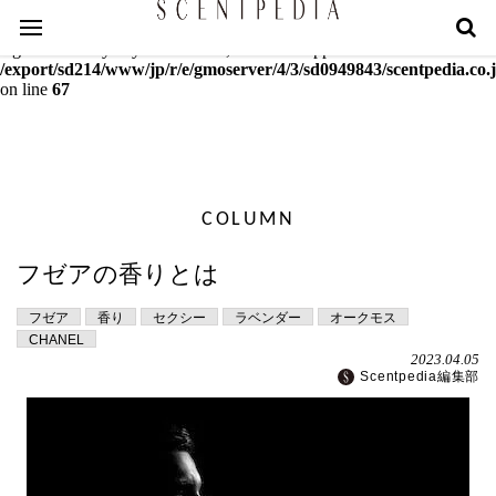
Warning
: mcrypt_decrypt(): Key of size 18 not supported by this
algorithm. Only keys of sizes 16, 24 or 32 supported in
/export/sd214/www/jp/r/e/gmoserver/4/3/sd0949843/scentpedia.co.j
on line
67
COLUMN
フゼアの香りとは
フゼア
香り
セクシー
ラベンダー
オークモス
CHANEL
2023.04.05
Scentpedia編集部