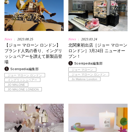
News
News
2023.08.25
2023.03.24
|
|
【ジョー マローン ロンドン】
北関東初出店［ジョー マローン
ブランド人気の香り、イングリ
ロンドン］3月24日 ニューオー
ッシュペアーを讃えて新製品登
プン！
場
Scentpedia編集部
Scentpedia編集部
ジョー マローン
ジョー マローン ロンドン
ジョー マローン ロンドン
Jo Malone London
イングリッシュペアー
JO MALONE
JO MALONE LONDON