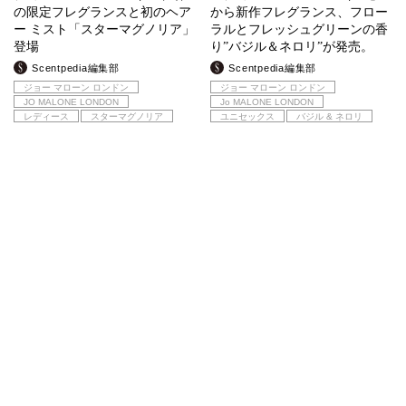
の限定フレグランスと初のヘア
から新作フレグランス、フロー
ー ミスト「スターマグノリア」
ラルとフレッシュグリーンの香
登場
り”バジル＆ネロリ”が発売。
Scentpedia編集部
Scentpedia編集部
ジョー マローン ロンドン
ジョー マローン ロンドン
JO MALONE LONDON
Jo MALONE LONDON
レディース
スターマグノリア
ユニセックス
バジル & ネロリ