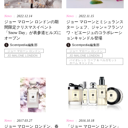
News
News
2022.12.14
2022.11.15
|
|
ジョー マローン ロンドンの期
ジョー マローンとミシュランス
間限定クリスマスイベント
ター シェフ、ジャン＝フランソ
「Snow Day」が表参道ヒルズに
ワ・ピエージュのコラボレーシ
オープン
ョンキャンドル登場
Scentpedia編集部
Scentpedia編集部
ジョー マローン ロンドン
ジョー マローン ロンドン
JO MALONE LONDON
JO MALONE LONDON
バイオレット リーフ & ベルガモット
ホーム キャンドル
News
News
2017.03.27
2016.10.18
|
|
ジョー マローン ロンドン、春
「ジョー マローン ロンドン」