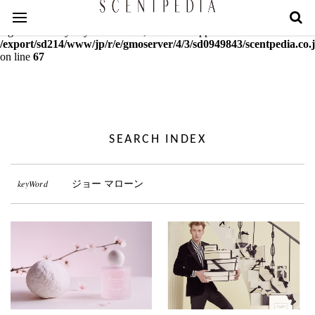
Warning
: mcrypt_decrypt(): Key of size 18 not supported by this
algorithm. Only keys of sizes 16, 24 or 32 supported in
/export/sd214/www/jp/r/e/gmoserver/4/3/sd0949843/scentpedia.co.j
on line
67
SEARCH INDEX
keyWord
ジョー マローン