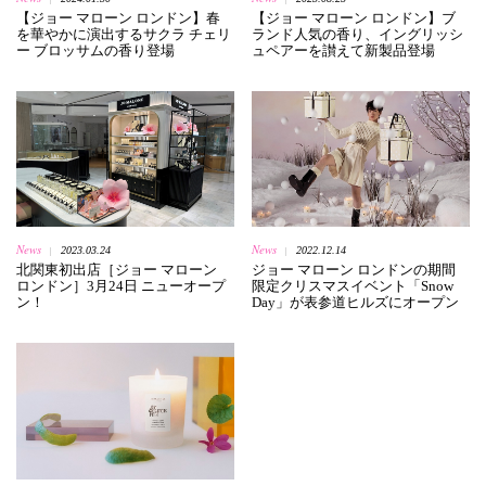
【ジョー マローン ロンドン】春
【ジョー マローン ロンドン】ブ
を華やかに演出するサクラ チェリ
ランド人気の香り、イングリッシ
ー ブロッサムの香り登場
ュペアーを讃えて新製品登場
News
News
2023.03.24
2022.12.14
|
|
北関東初出店［ジョー マローン
ジョー マローン ロンドンの期間
ロンドン］3月24日 ニューオープ
限定クリスマスイベント「Snow
ン！
Day」が表参道ヒルズにオープン