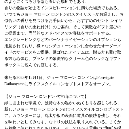
のようにくつろげる落ち着いた場所でもあり、
香りの物語が始まるインスピレーションに満ちた場所でもある。
いつでもジョー マローン ロンドンのスタイリストがお迎えし、お
似合いの香りを見つけるお手伝いから、おすすめのセント レイヤ
リング（香りの重ね付け）のご案内、そして素敵なギフト選びの
ご提案まで、専門的なアドバイスでお客様をサポートする。
エングレービングなどのパーソナライゼーションのオプションも
用意されており、様々なシチュエーションに合わせたオーダーメ
イドのサービスをご提供。選ばれたアイテムは、贈る方も受け取
る方も心弾む、ブランドの象徴的なクリーム色のシックなギフト
ボックスに包んでお渡しする。
来たる2023年12月1日、ジョー マローン ロンドンはForestgate
Daikanyamaにライフスタイルコンセプトストアをオープン。
【ジョー マローン ロンドン 代官山について】
緑に囲まれた環境で、独特な木の温かいぬくもりを感じられる、
新しいジョー マローン ロンドンのライフスタイルコンセプトスト
ア。カウンターには、丸太や板の表面に道具の痕跡を残し、それ
を味わいとしてみなす、なぐりの技法を取り入れている。古くか
ら着物に使われてきたちりめん、そしてひかり天井には和紙を採