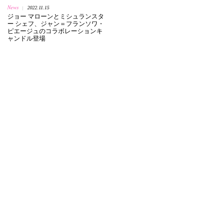
News
2022.11.15
|
ジョー マローンとミシュランスタ
ー シェフ、ジャン＝フランソワ・
ピエージュのコラボレーションキ
ャンドル登場