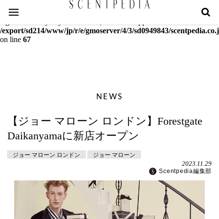
Warning
: mcrypt_decrypt(): Key of size 18 not supported by this
algorithm. Only keys of sizes 16, 24 or 32 supported in
/export/sd214/www/jp/r/e/gmoserver/4/3/sd0949843/scentpedia.co.j
on line
67
NEWS
【ジョー マローン ロンドン】Forestgate
Daikanyamaに新店オープン
ジョー マローン ロンドン
ジョー マローン
2023.11.29
Scentpedia編集部