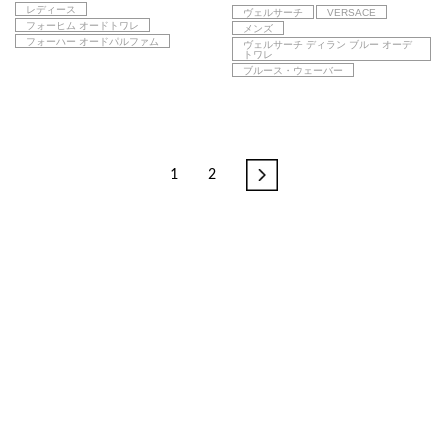
レディース
ヴェルサーチ
VERSACE
フォーヒム オードトワレ
メンズ
フォーハー オードパルファム
ヴェルサーチ ディラン ブルー オーデ
トワレ
ブルース・ウェーバー
1
2