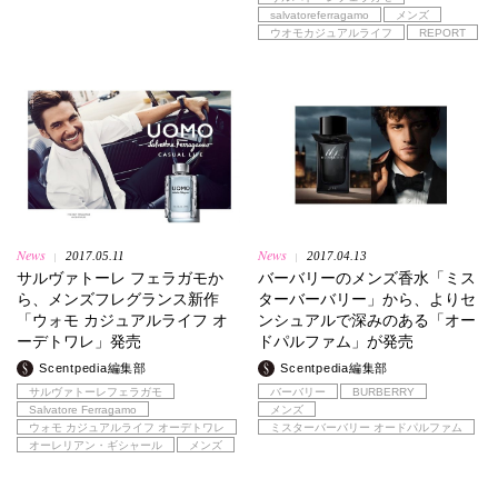
salvatoreferragamo
メンズ
ウオモカジュアルライフ
REPORT
News
News
2017.05.11
2017.04.13
|
|
サルヴァトーレ フェラガモか
バーバリーのメンズ香水「ミス
ら、メンズフレグランス新作
ターバーバリー」から、よりセ
「ウォモ カジュアルライフ オ
ンシュアルで深みのある「オー
ーデトワレ」発売
ドパルファム」が発売
Scentpedia編集部
Scentpedia編集部
サルヴァトーレフェラガモ
バーバリー
BURBERRY
Salvatore Ferragamo
メンズ
ウォモ カジュアルライフ オーデトワレ
ミスターバーバリー オードパルファム
オーレリアン・ギシャール
メンズ