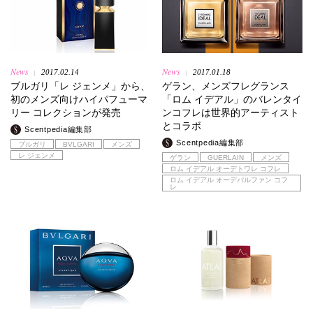
News
News
2017.02.14
2017.01.18
|
|
ブルガリ「レ ジェンメ」から、
ゲラン、メンズフレグランス
初のメンズ向けハイパフューマ
「ロム イデアル」のバレンタイ
リー コレクションが発売
ンコフレは世界的アーティスト
とコラボ
Scentpedia編集部
Scentpedia編集部
ブルガリ
BVLGARI
メンズ
レ ジェンメ
ゲラン
GUERLAIN
メンズ
ロム イデアル オーデトワレ コフレ
ロム イデアル オーデパルファン コフ
レ