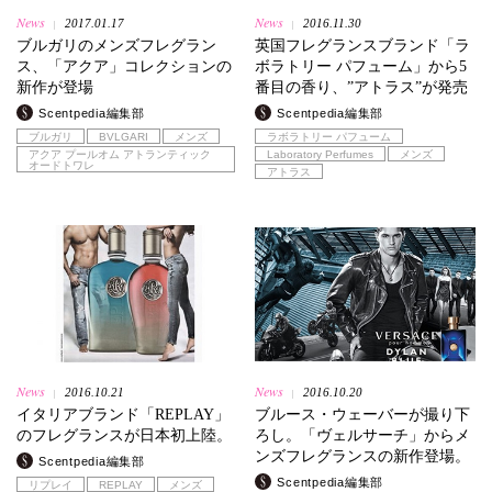
News
News
2017.01.17
2016.11.30
|
|
ブルガリのメンズフレグラン
英国フレグランスブランド「ラ
ス、「アクア」コレクションの
ボラトリー パフューム」から5
新作が登場
番目の香り、”アトラス”が発売
Scentpedia編集部
Scentpedia編集部
ブルガリ
BVLGARI
メンズ
ラボラトリー パフューム
アクア プールオム アトランティック
Laboratory Perfumes
メンズ
オードトワレ
アトラス
News
News
2016.10.21
2016.10.20
|
|
イタリアブランド「REPLAY」
ブルース・ウェーバーが撮り下
のフレグランスが日本初上陸。
ろし。「ヴェルサーチ」からメ
ンズフレグランスの新作登場。
Scentpedia編集部
Scentpedia編集部
リプレイ
REPLAY
メンズ