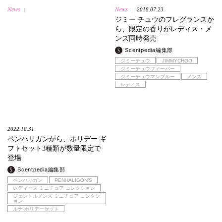
News
News
2018.07.23
|
|
ジミー チュウのフレグランスか
ら、限定の香りがレディス・メ
ンズ同時発売
Scentpedia編集部
ジミーチュウ
JIMMYCHOO
ジミーチュウフィーバー
ジミーチュウマンブルー
メンズ
レディス
2022.10.31
ペンハリガンから、ホリデー ギ
フトセット3種類が数量限定で
登場
Scentpedia編集部
ペンハリガン
PENHALIGON’S
レディース ミニチュア コレクション
ジェントルメンズ ミニチュア コレクシ
ョン
ルナ ホリデーセット