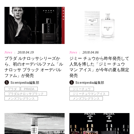
News
News
2018.04.19
2018.04.06
|
|
プラダ ルナロッサシリーズか
ジミー チュウから昨年発売して
ら、初のオーデパルファム「ル
人気を博した「ジミー チュウ
ナロッサ ブラック オーデパル
マン アイス」が今年の夏も限定
ファム」が発売
発売
Scentpedia編集部
Scentpedia編集部
プラダ
PRADA
ジミーチュウ
プラダルナロッサブラック
ジミーチュウマンアイス
メンズフレグランス
メンズフレグランス