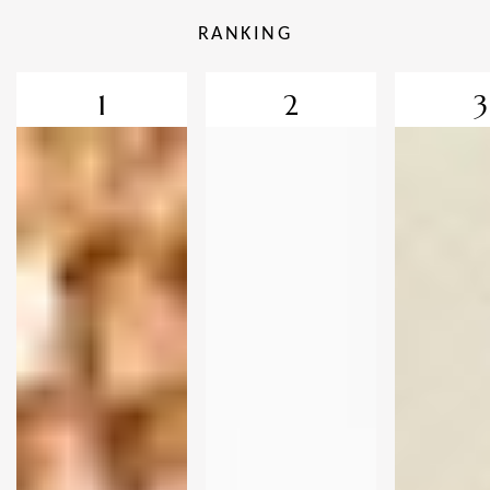
RANKING
1
2
3