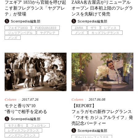
フエギア 1833から官能を呼び起
ZARA名古屋店がリニューアル
こす新フレグランス「ヤグアレ
オープン 日本初上陸のフレグラ
テ」が登場
ンスを先駆けて発売
Scentpedia編集部
Scentpedia編集部
フエギア1833
FUEGUIA1833
ZARA
ザラ
レディス
ジュリアンベデル
ヤグアレテ
メンズ
キッズフレグランス
メンズ
Column
Column
2017.07.26
2017.06.08
|
|
モテと香りN°10
【REPORT】
“香り”で相手を定める
フェラガモの新作フレグランス
「ウオモ カジュアルライフ」発
Scentpedia編集部
売記念パーティー
モテと香り
フェロモン
レディスフレグランス
Scentpedia編集部
メンズフレグランス
サルバトーレフェラガモ