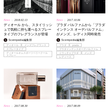
News
News
2018.02.13
2017.10.06
|
|
ディオール から、スタイリッシ
プラダ パルファムから「プラダ
ュで気軽に持ち運べるスプレー
インテンス オーデパルファム」
タイプのフレグランスが登場
がメンズ、レディス同時発売
Scentpedia編集部
Scentpedia編集部
ディオール
メンズフレグランス
プラダ
prada
スプレータイプ
プラダインテンスオーデパルファム
ディオールオムスポーツベリークール
ミウッチャプラダ
メンズ
スプレー
レディース
News
News
2017.08.30
2017.08.09
|
|