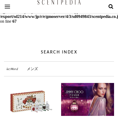
Warning
: mcrypt_decrypt(): Key of size 18 not supported by this
algorithm. Only keys of sizes 16, 24 or 32 supported in
/export/sd214/www/jp/r/e/gmoserver/4/3/sd0949843/scentpedia.co.j
on line
67
SEARCH INDEX
keyWord
メンズ