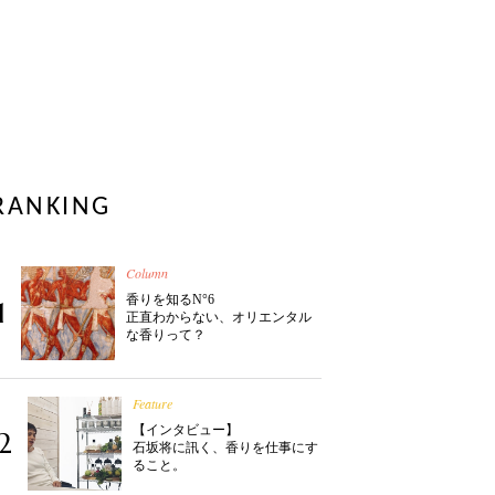
RANKING
Column
香りを知るN°6
1
正直わからない、オリエンタル
な香りって？
Feature
【インタビュー】
2
石坂将に訊く、香りを仕事にす
ること。