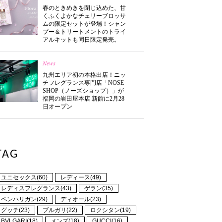
春のときめきを閉じ込めた、甘
くふくよかなチェリーブロッサ
ムの限定セットが登場！シャン
プー＆トリートメントのトライ
アルキットも同日限定発売。
News
九州エリア初の本格出店！ニッ
チフレグランス専門店「NOSE
SHOP（ノーズショップ）」が
福岡の岩田屋本店 新館に2月28
日オープン
TAG
ユニセックス(60)
レディース(49)
レディスフレグランス(43)
ゲラン(35)
ペンハリガン(29)
ディオール(23)
グッチ(23)
ブルガリ(22)
ロクシタン(19)
BVLGARI(18)
メンズ(18)
GUCCI(16)