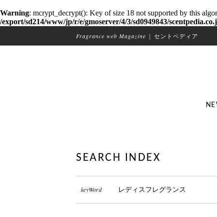
Warning
: mcrypt_decrypt(): Key of size 18 not supported by this algo
/export/sd214/www/jp/r/e/gmoserver/4/3/sd0949843/scentpedia.co.j
Fragrance web Magazine
|
セントペディア
NE
SEARCH INDEX
keyWord
レディスフレグランス