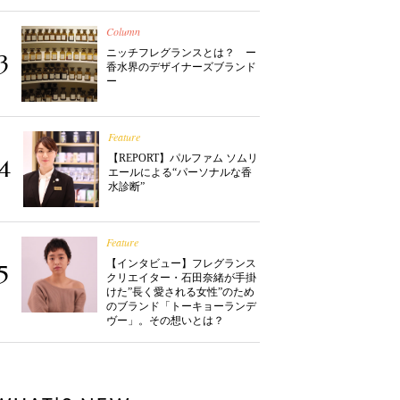
Column
ニッチフレグランスとは？ ー
3
香水界のデザイナーズブランド
ー
Feature
【REPORT】パルファム ソムリ
4
エールによる“パーソナルな香
水診断”
Feature
【インタビュー】フレグランス
5
クリエイター・石田奈緒が手掛
けた”長く愛される女性”のため
のブランド「トーキョーランデ
ヴー」。その想いとは？