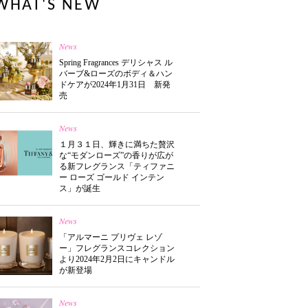
WHAT'S NEW
News
Spring Fragrances デリシャス ル
バーブ&ローズのボディ＆ハン
ドケアが2024年1月31日 新発
売
News
１月３１日、輝きに満ちた贅沢
な“モダンローズ”の香りが広が
る新フレグランス「ティファニ
ー ローズ ゴールド インテン
ス」が誕生
News
「アルマーニ プリヴェ レゾ
ー」フレグランスコレクション
より2024年2月2日にキャンドル
が新登場
News