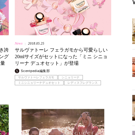
News
2018.05.25
|
き誇
サルヴァトーレ フェラガモから可愛らしい
ング
20mlサイズがセットになった「ミニ シニョ
数量
リーナ デュオセット」が登場
Scentpedia編集部
サルヴァトーレフェラガモ
シニョリーナ
ミニシニョリーナデュオセット
レディスフレグランス