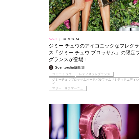
News
2018.04.14
|
ジミー チュウのアイコニックなフレグ
ス「ジミー チュウ ブロッサム」の限定
グランスが登場！
Scentpedia編集部
ジミー チュウ
レディスフレグランス
ジミーチュウブロッサムオードパルファムリミテッドエディシ
ン
マリー・サラマーニュ