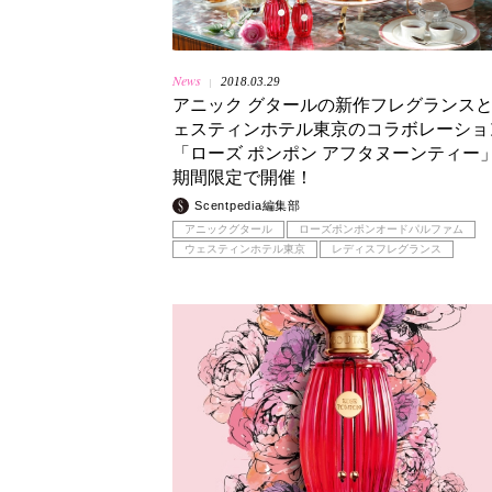
News
2018.03.29
|
アニック グタールの新作フレグランス
ェスティンホテル東京のコラボレーショ
「ローズ ポンポン アフタヌーンティー
期間限定で開催！
Scentpedia編集部
アニックグタール
ローズポンポンオードパルファム
ウェスティンホテル東京
レディスフレグランス