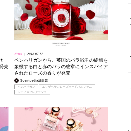
News
2018.07.17
|
新た
ペンハリガンから、英国のバラ戦争の終焉を
発売
象徴する白と赤のバラの紋章にインスパイア
されたローズの香りが発売
Scentpedia編集部
ペンハリガン
エリザベサンローズオードパルファム
レディスフレグランス