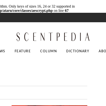
rithm. Only keys of sizes 16, 24 or 32 supported in
p/ataru/core/classes/aescrypt.php
on line
67
WS
FEATURE
COLUMN
DICTIONARY
AB