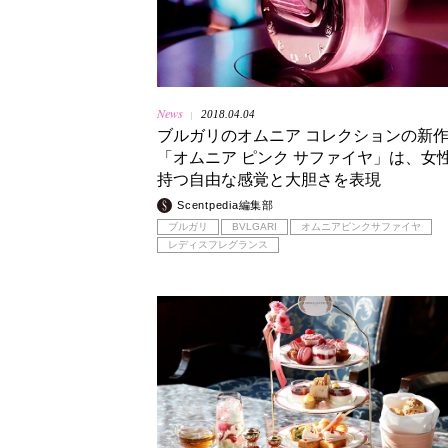
News
2018.04.04
|
ブルガリのオムニア コレクションの新
「オムニア ピンク サファイヤ」は、女
持つ自由な感覚と大胆さを表現
Scentpedia編集部
ブルガリ
BVLGARI
オムニアピンクサファイヤ
レディスフレグランス