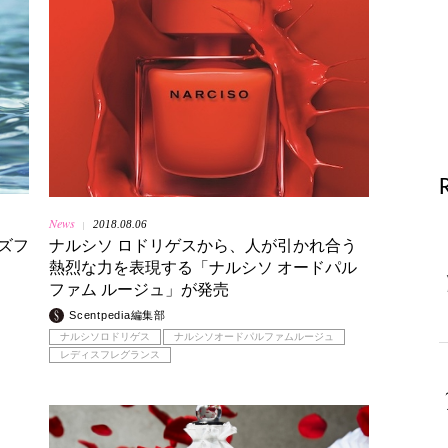
News
2018.08.06
|
ズフ
ナルシソ ロドリゲスから、人が引かれ合う
熱烈な力を表現する「ナルシソ オードパル
ファム ルージュ」が発売
Scentpedia編集部
ナルシソロドリゲス
ナルシソオードパルファムルージュ
レディスフレグランス