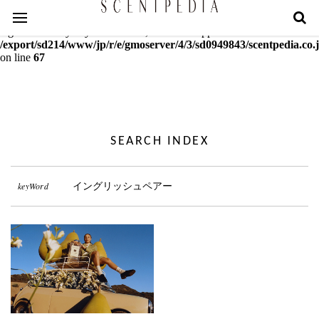
Warning
: mcrypt_decrypt(): Key of size 18 not supported by this
algorithm. Only keys of sizes 16, 24 or 32 supported in
/export/sd214/www/jp/r/e/gmoserver/4/3/sd0949843/scentpedia.co.j
on line
67
SEARCH INDEX
keyWord
イングリッシュペアー