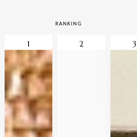
RANKING
1
2
3