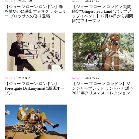
News
News
2024.01.30
2023.12.15
|
|
【ジョー マローン ロンドン】春
【ジョー マローン ロンドン 期間
を華やかに演出するサクラ チェリ
限定“Gingerbread Land” ポップア
ー ブロッサムの香り登場
ップイベント】12月14日から期間
限定でオープン
News
News
2023.11.29
2023.09.15
|
|
【ジョー マローン ロンドン】
【ジョー マローン ロンドン】ジ
Forestgate Daikanyamaに新店オー
ンジャーブレッド ランドへと誘う
プン
2023年クリスマス コレクション