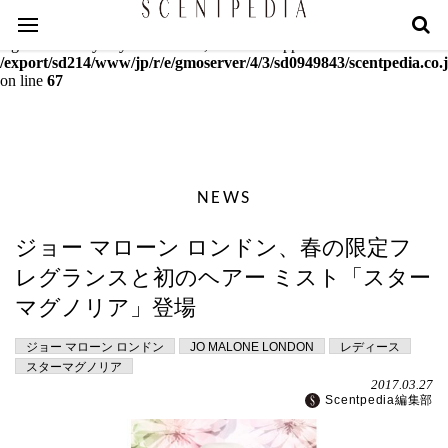
Warning
: mcrypt_decrypt(): Key of size 18 not supported by this
algorithm. Only keys of sizes 16, 24 or 32 supported in
/export/sd214/www/jp/r/e/gmoserver/4/3/sd0949843/scentpedia.co.j
on line
67
NEWS
ジョー マローン ロンドン、春の限定フ
レグランスと初のヘアー ミスト「スター
マグノリア」登場
ジョー マローン ロンドン
JO MALONE LONDON
レディース
スターマグノリア
2017.03.27
Scentpedia編集部