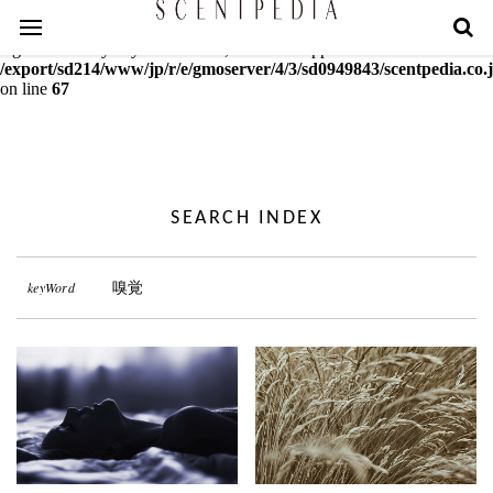
Warning
: mcrypt_decrypt(): Key of size 18 not supported by this
algorithm. Only keys of sizes 16, 24 or 32 supported in
/export/sd214/www/jp/r/e/gmoserver/4/3/sd0949843/scentpedia.co.j
on line
67
SEARCH INDEX
keyWord
嗅覚