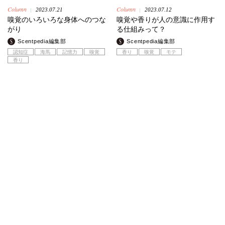
Column
Column
2023.07.21
2023.07.12
|
|
嗅覚のいろいろな身体へのつな
嗅覚や香りが人の意識に作用す
がり
る仕組みって？
Scentpedia編集部
Scentpedia編集部
認知症
海馬
記憶力
嗅覚
香り
嗅覚
モテ
香り