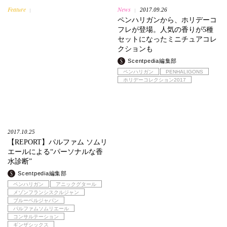
Feature
News
2017.09.26
|
|
ペンハリガンから、ホリデーコ
フレが登場。人気の香りが5種
セットになったミニチュアコレ
クションも
Scentpedia編集部
ペンハリガン
PENHALIGONS
ホリデーコレクション2017
2017.10.25
【REPORT】パルファム ソムリ
エールによる“パーソナルな香
水診断”
Scentpedia編集部
ペンハリガン
アニックグタール
メゾンフランシスクルジャン
ブルーベルジャパン
パルファムソムリエール
コンサルテーション
ギンザシックス