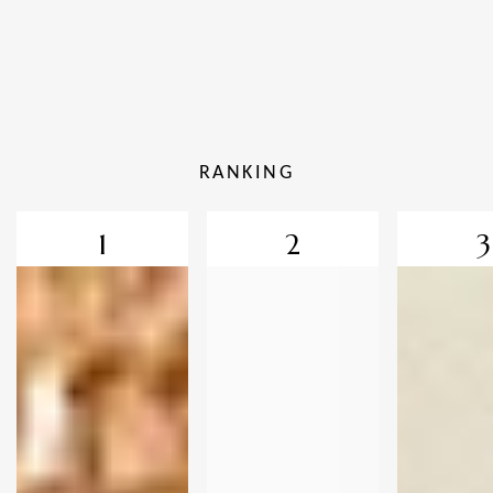
RANKING
1
2
3