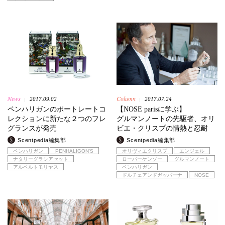
News
Column
2017.09.02
2017.07.24
|
|
ペンハリガンのポートレートコ
【NOSE parisに学ぶ】
レクションに新たな２つのフレ
グルマンノートの先駆者、オリ
グランスが発売
ビエ・クリスプの情熱と忍耐
Scentpedia編集部
Scentpedia編集部
ペンハリガン
PENHALIGON'S
オリヴィエクリスプ
エンジェル
ナタリーグラシアセット
ローパーケンゾー
グルマンノート
アルベルトモリヤス
ペンハリガン
ドルチェアンドガッバーナ
NOSE