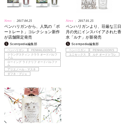
News
News
2017.04.25
2017.01.25
|
|
ペンハリガンから、人気の「ポ
ペンハリガンより、荘厳な三日
ートレート」コレクション新作
月の光にインスパイアされた香
が店舗限定発売
水「ルナ」が新発売
Scentpedia編集部
Scentpedia編集部
ペンハリガン
PENHALIGON’S
ペンハリガン
PENHALIGON’S
クランデスティン クララ オードパルフ
ユニセックス
ルナ オードトワレ
ァム
ローイング ラドクリフ オードパルファ
ム
アリエノール・マスネ
ダフネ・ブジェ