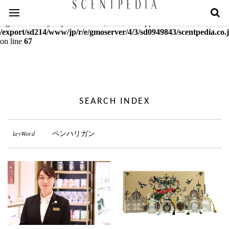
Warning
: mcrypt_decrypt(): Key of size 18 not supported by this
algorithm. Only keys of sizes 16, 24 or 32 supported in
/export/sd214/www/jp/r/e/gmoserver/4/3/sd0949843/scentpedia.co.j
on line
67
SEARCH INDEX
keyWord
ペンハリガン