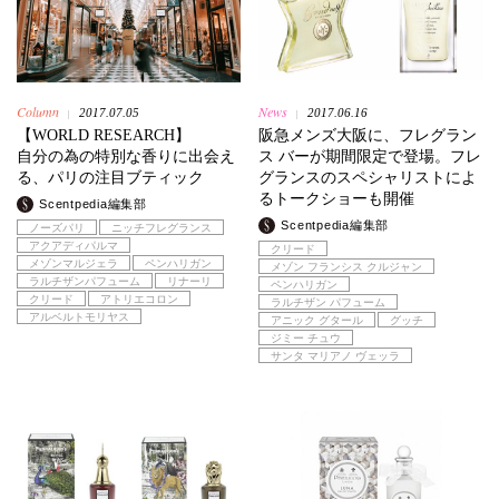
Column
News
2017.07.05
2017.06.16
|
|
【WORLD RESEARCH】
阪急メンズ大阪に、フレグラン
自分の為の特別な香りに出会え
ス バーが期間限定で登場。フレ
る、パリの注目ブティック
グランスのスペシャリストによ
るトークショーも開催
Scentpedia編集部
Scentpedia編集部
ノーズパリ
ニッチフレグランス
アクアディパルマ
クリード
メゾンマルジェラ
ペンハリガン
メゾン フランシス クルジャン
ラルチザンパフューム
リナーリ
ペンハリガン
クリード
アトリエコロン
ラルチザン パフューム
アルベルトモリヤス
アニック グタール
グッチ
ジミー チュウ
サンタ マリアノ ヴェッラ