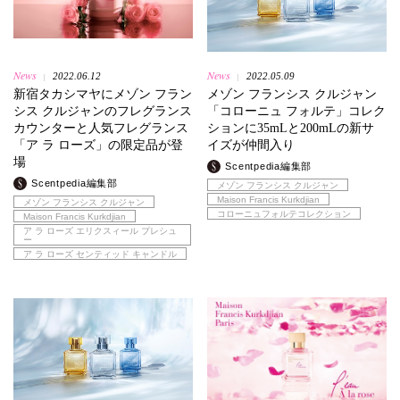
News
News
2022.06.12
2022.05.09
|
|
新宿タカシマヤにメゾン フラン
メゾン フランシス クルジャン
シス クルジャンのフレグランス
「コローニュ フォルテ」コレク
カウンターと人気フレグランス
ションに35mLと200mLの新サ
「ア ラ ローズ」の限定品が登
イズが仲間入り
場
Scentpedia編集部
Scentpedia編集部
メゾン フランシス クルジャン
Maison Francis Kurkdjian
メゾン フランシス クルジャン
コローニュフォルテコレクション
Maison Francis Kurkdjian
ア ラ ローズ エリクスィール プレシュ
ー
ア ラ ローズ センティッド キャンドル