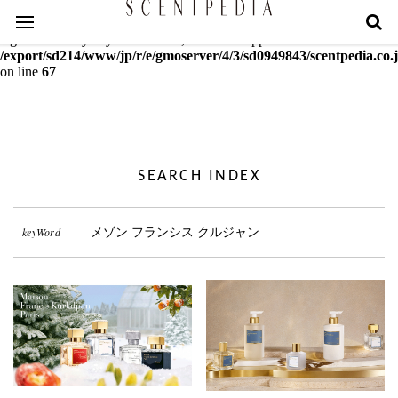
Warning
: mcrypt_decrypt(): Key of size 18 not supported by this
algorithm. Only keys of sizes 16, 24 or 32 supported in
/export/sd214/www/jp/r/e/gmoserver/4/3/sd0949843/scentpedia.co.j
on line
67
SEARCH INDEX
keyWord
メゾン フランシス クルジャン