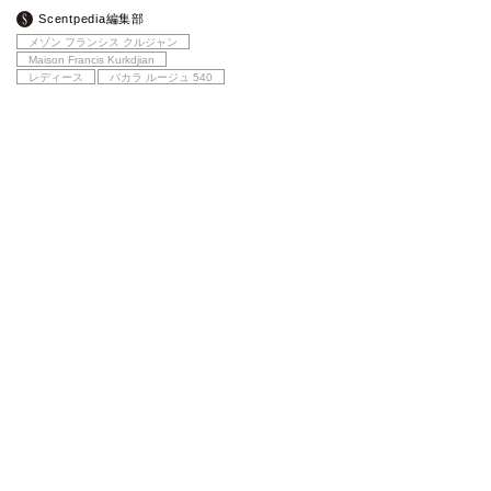
Scentpedia編集部
メゾン フランシス クルジャン
Maison Francis Kurkdjian
レディース
バカラ ルージュ 540