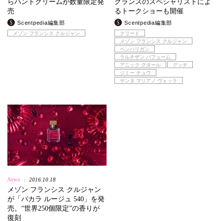
らハンドクリームが数量限定発
グランスのスペシャリストによ
売
るトークショーも開催
Scentpedia編集部
Scentpedia編集部
メゾン フランシス クルジャン
クリード
メゾン フランシス クルジャン
ペンハリガン
ラルチザン パフューム
アニック グタール
グッチ
ジミー チュウ
サンタ マリアノ ヴェッラ
News
2016.10.18
|
メゾン フランシス クルジャン
が「バカラ ルージュ 540」を発
売。“世界250個限定”の香りが
復刻