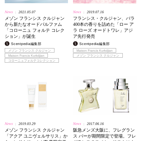
News
News
2021.05.07
2019.07.16
|
|
メゾン フランシス クルジャン
フランシス・クルジャン、バラ
から新たなオードパルファム
400本の香りを詰めた「ロー ア
「コローニュ フォルテ コレク
ラ ローズ オードトワレ」アジ
ション」が誕生
ア先行発売
Scentpedia編集部
Scentpedia編集部
メゾン フランシス クルジャン
Maison Francis Kurkdjian
Maison Francis Kurkdjian
メゾン フランシス クルジャン
コローニュフォルテコレクション
News
News
2019.03.29
2017.06.16
|
|
メゾン フランシス クルジャン
阪急メンズ大阪に、フレグラン
「アクア ユニヴェルサリス」か
ス バーが期間限定で登場。フレ