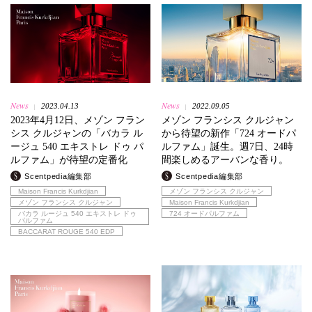
News
News
2023.04.13
2022.09.05
|
|
2023年4月12日、メゾン フラン
メゾン フランシス クルジャン
シス クルジャンの「バカラ ル
から待望の新作「724 オードパ
ージュ 540 エキストレ ドゥ パ
ルファム」誕生。週7日、24時
ルファム」が待望の定番化
間楽しめるアーバンな香り。
Scentpedia編集部
Scentpedia編集部
Maison Francis Kurkdjian
メゾン フランシス クルジャン
メゾン フランシス クルジャン
Maison Francis Kurkdjian
バカラ ルージュ 540 エキストレ ドゥ
724 オードパルファム
パルファム
BACCARAT ROUGE 540 EDP