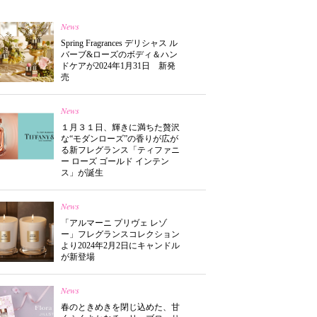
News
Spring Fragrances デリシャス ル
バーブ&ローズのボディ＆ハン
ドケアが2024年1月31日 新発
売
News
１月３１日、輝きに満ちた贅沢
な“モダンローズ”の香りが広が
る新フレグランス「ティファニ
ー ローズ ゴールド インテン
ス」が誕生
News
「アルマーニ プリヴェ レゾ
ー」フレグランスコレクション
より2024年2月2日にキャンドル
が新登場
News
春のときめきを閉じ込めた、甘