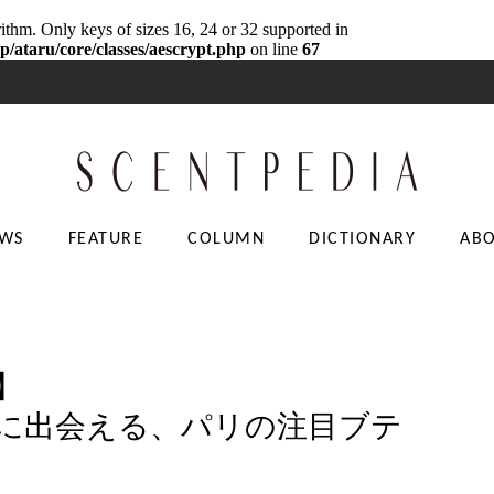
rithm. Only keys of sizes 16, 24 or 32 supported in
p/ataru/core/classes/aescrypt.php
on line
67
WS
FEATURE
COLUMN
DICTIONARY
AB
H】
に出会える、パリの注目ブテ