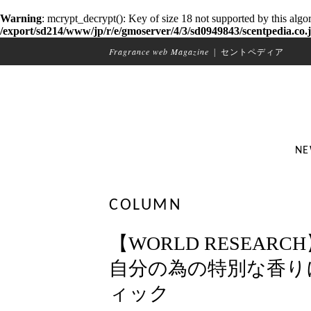
Warning
: mcrypt_decrypt(): Key of size 18 not supported by this algo
/export/sd214/www/jp/r/e/gmoserver/4/3/sd0949843/scentpedia.co.j
Fragrance web Magazine
|
セントペディア
NE
COLUMN
【WORLD RESEARC
自分の為の特別な香り
ィック