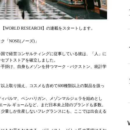
ORLD RESEARCH】の連載をスタートします。
「NOSE(ノーズ)」
カ国で経営コンサルティングに従事している彼は、「人」に
ンセプトストアを確立しました。
を手掛け、自身もメゾンを持つマーク・バクストン、統計学
。
ド以上取り揃え、コスメも含めて600種類以上の製品を扱っ
ディパルマ、ペンハリガン、メゾンマルジェラを始めとし
エール ギョームなど、まだ日本未上陸のブランドも多数。
、少量しか生産しないフレグランスにも、ここでは出会える