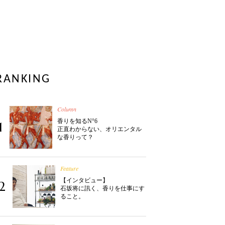
RANKING
Column
香りを知るN°6
1
正直わからない、オリエンタル
な香りって？
Feature
【インタビュー】
2
石坂将に訊く、香りを仕事にす
ること。