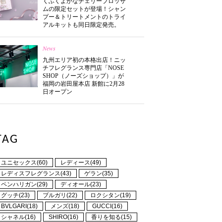
くふくよかなチェリーブロッサ
ムの限定セットが登場！シャン
プー＆トリートメントのトライ
アルキットも同日限定発売。
News
九州エリア初の本格出店！ニッ
チフレグランス専門店「NOSE
SHOP（ノーズショップ）」が
福岡の岩田屋本店 新館に2月28
日オープン
TAG
ユニセックス(60)
レディース(49)
レディスフレグランス(43)
ゲラン(35)
ペンハリガン(29)
ディオール(23)
グッチ(23)
ブルガリ(22)
ロクシタン(19)
BVLGARI(18)
メンズ(18)
GUCCI(16)
シャネル(16)
SHIRO(16)
香りを知る(15)