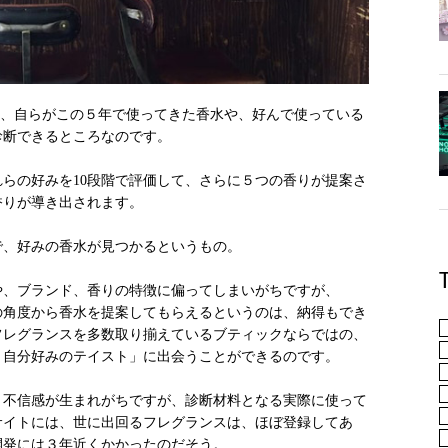
って、自らがこの５年で使ってきた香水や、好んで使っている
診断できるところなのです。
らの好みを10段階で評価して、さらに５つの香りが提案さ
香りが導き出されます。
で、好みの香水が見つかるというもの。
や、ブランド、香りの特徴に偏ってしまいがちですが、
の角度から香水を提案してもらえるというのは、納得もでき
フレグランスを多数取り揃えているブティックならではの、
＋自分好みのテイスト」に出会うことができるのです。
、不信感が生まれがちですが、診断材料となる実際に使って
サイトには、世に出回るフレグランスは、ほぼ登録してあ
開発には３年近くかかったのだそう。