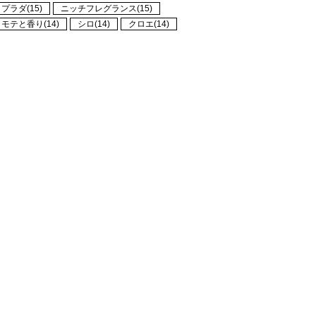
プラダ(15)
ニッチフレグランス(15)
モテと香り(14)
シロ(14)
クロエ(14)