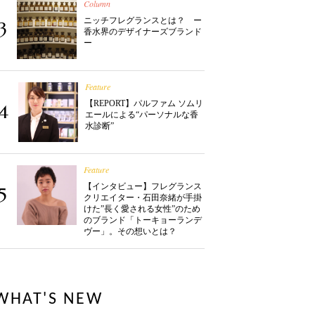
Column
ニッチフレグランスとは？ ー
3
香水界のデザイナーズブランド
ー
Feature
【REPORT】パルファム ソムリ
4
エールによる“パーソナルな香
水診断”
Feature
【インタビュー】フレグランス
5
クリエイター・石田奈緒が手掛
けた”長く愛される女性”のため
のブランド「トーキョーランデ
ヴー」。その想いとは？
WHAT'S NEW