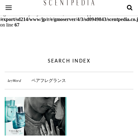
Warning
: mcrypt_decrypt(): Key of size 18 not supported by this
algorithm. Only keys of sizes 16, 24 or 32 supported in
/export/sd214/www/jp/r/e/gmoserver/4/3/sd0949843/scentpedia.co.j
on line
67
SEARCH INDEX
keyWord
ペアフレグランス