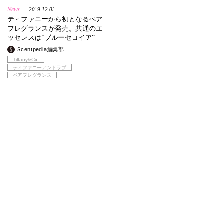
News
2019.12.03
|
ティファニーから初となるペア
フレグランスが発売。共通のエ
ッセンスは“ブルーセコイア”
Scentpedia編集部
Tiffany&Co.
ティファニーアンドラブ
ペアフレグランス