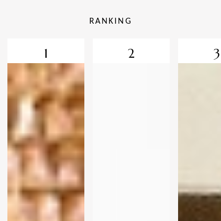
RANKING
1
2
3