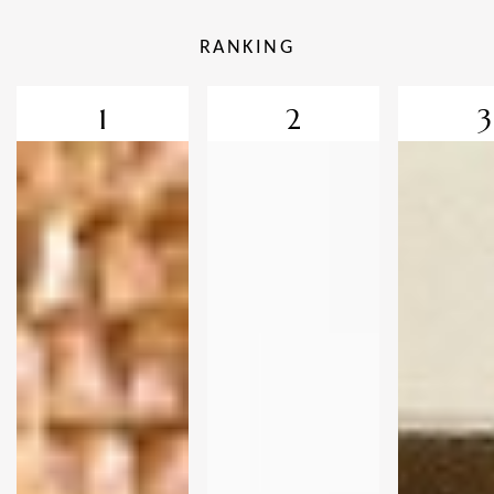
RANKING
1
2
3