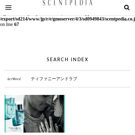
Warning
: mcrypt_decrypt(): Key of size 18 not supported by this
algorithm. Only keys of sizes 16, 24 or 32 supported in
/export/sd214/www/jp/r/e/gmoserver/4/3/sd0949843/scentpedia.co.j
on line
67
SEARCH INDEX
keyWord
ティファニーアンドラブ