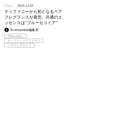
News
2019.12.03
|
ティファニーから初となるペア
フレグランスが発売。共通のエ
ッセンスは“ブルーセコイア”
Scentpedia編集部
Tiffany&Co.
ティファニーアンドラブ
ペアフレグランス