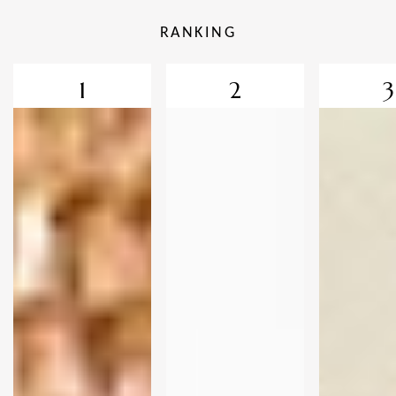
RANKING
1
2
3