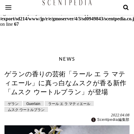
Warning
: mcrypt_decrypt(): Key of size 18 not supported by this
algorithm. Only keys of sizes 16, 24 or 32 supported in
/export/sd214/www/jp/r/e/gmoserver/4/3/sd0949843/scentpedia.co.j
on line
67
NEWS
ゲランの香りの芸術「ラール エ ラ マテ
ィエール」に真っ白なムスクが香る新作
「ムスク ウートルブラン」が登場
ゲラン
Guerlain
ラール エ ラ マティエール
ムスク ウートルブラン
2022.04.08
Scentpedia編集部