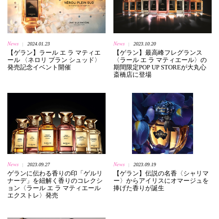
News
News
2024.01.23
2023.10.20
|
|
【ゲラン】ラール エ ラ マティエ
【ゲラン】最高峰フレグランス
ール 〈ネロリ プラン シュッド〉
〈ラール エ ラ マティエール〉の
発売記念イベント開催
期間限定POP UP STOREが大丸心
斎橋店に登場
News
News
2023.09.27
2023.09.19
|
|
ゲランに伝わる香りの印「ゲルリ
【ゲラン】伝説の名香〈シャリマ
ナーデ」を紐解く香りのコレクシ
ー〉からアイリスにオマージュを
ョン〈ラール エ ラ マティエール
捧げた香りが誕生
エクストレ〉発売