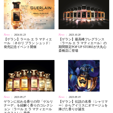
News
News
2024.01.23
2023.10.20
|
|
【ゲラン】ラール エ ラ マティエ
【ゲラン】最高峰フレグランス
ール 〈ネロリ プラン シュッド〉
〈ラール エ ラ マティエール〉の
発売記念イベント開催
期間限定POP UP STOREが大丸心
斎橋店に登場
News
News
2023.09.27
2023.09.19
|
|
ゲランに伝わる香りの印「ゲルリ
【ゲラン】伝説の名香〈シャリマ
ナーデ」を紐解く香りのコレクシ
ー〉からアイリスにオマージュを
ョン〈ラール エ ラ マティエール
捧げた香りが誕生
エクストレ〉発売