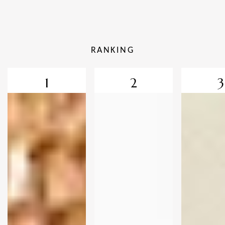
RANKING
1
2
3