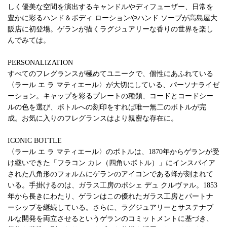
しく優美な空間を演出するキャンドルやディフューザー、日常を
豊かに彩るハンド＆ボディ ローションやハンド ソープが高島屋大
阪店に初登場。ゲランが描くラグジュアリーな香りの世界を楽し
んでみては。
PERSONALIZATION
すべてのフレグランスが極めてユニークで、個性にあふれている
〈ラール エ ラ マティエール〉が大切にしている、パーソナライゼ
ーション。キャップを彩るプレートの種類、コードとコードシー
ルの色を選び、ボトルへの刻印をすれば唯一無二のボトルが完
成。お気に入りのフレグランスはより親密な存在に。
ICONIC BOTTLE
〈ラール エ ラ マティエール〉のボトルは、1870年からゲランが受
け継いできた「フラコン カレ（四角いボトル）」にインスパイア
された八角形のフォルムにゲランのアイコンである蜂が刻まれて
いる。手掛けるのは、ガラス工房のポシェ デュ クルヴァル。1853
年から長きにわたり、ゲランはこの優れたガラス工房とパートナ
ーシップを継続している。さらに、ラグジュアリーとサステナブ
ルな開発を両立させるというゲランのコミットメントに基づき、