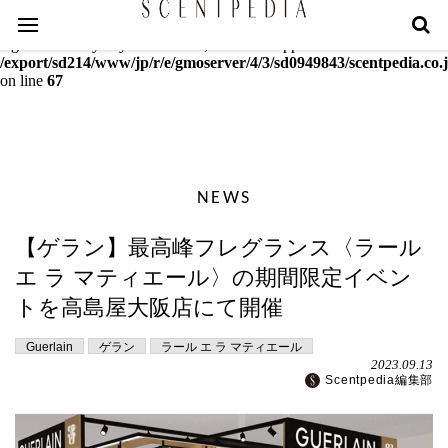
Warning
: mcrypt_decrypt(): Key of size 18 not supported by this
algorithm. Only keys of sizes 16, 24 or 32 supported in
/export/sd214/www/jp/r/e/gmoserver/4/3/sd0949843/scentpedia.co.j
on line
67
NEWS
【ゲラン】最高峰フレグランス〈ラール
エ ラ マティエール〉の期間限定イベン
トを高島屋大阪店にて開催
Guerlain
ゲラン
ラール エ ラ マティエール
2023.09.13
Scentpedia編集部