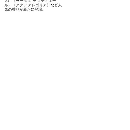
スに〈ラール エ ラ マティエー
ル〉〈アクア アレゴリア〉など人
気の香りが新たに登場。