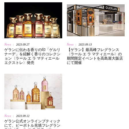
News
News
2023.09.27
2023.09.13
|
|
ゲランに伝わる香りの印「ゲルリ
【ゲラン】最高峰フレグランス
ナーデ」を紐解く香りのコレクシ
〈ラール エ ラ マティエール〉の
ョン〈ラール エ ラ マティエール
期間限定イベントを高島屋大阪店
エクストレ〉発売
にて開催
News
2023.09.12
|
ゲラン公式オンラインブティック
にて、ビーボトル充填フレグラン