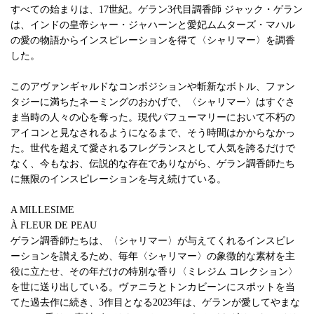
すべての始まりは、17世紀。ゲラン3代目調香師 ジャック・ゲラン
は、インドの皇帝シャー・ジャハーンと愛妃ムムターズ・マハル
の愛の物語からインスピレーションを得て〈シャリマー〉を調香
した。
このアヴァンギャルドなコンポジションや斬新なボトル、ファン
タジーに満ちたネーミングのおかげで、〈シャリマー〉はすぐさ
ま当時の人々の心を奪った。現代パフューマリーにおいて不朽の
アイコンと見なされるようになるまで、そう時間はかからなかっ
た。世代を超えて愛されるフレグランスとして人気を誇るだけで
なく、今もなお、伝説的な存在でありながら、ゲラン調香師たち
に無限のインスピレーションを与え続けている。
A MILLESIME
À FLEUR DE PEAU
ゲラン調香師たちは、〈シャリマー〉が与えてくれるインスピレ
ーションを讃えるため、毎年〈シャリマー〉の象徴的な素材を主
役に立たせ、その年だけの特別な香り〈ミレジム コレクション〉
を世に送り出している。ヴァニラとトンカビーンにスポットを当
てた過去作に続き、3作目となる2023年は、ゲランが愛してやまな