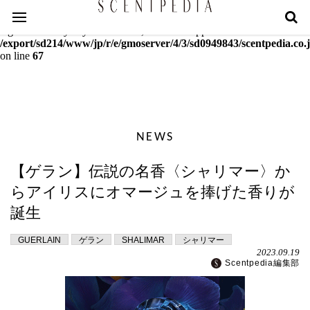
Warning
: mcrypt_decrypt(): Key of size 18 not supported by this
algorithm. Only keys of sizes 16, 24 or 32 supported in
/export/sd214/www/jp/r/e/gmoserver/4/3/sd0949843/scentpedia.co.j
on line
67
NEWS
【ゲラン】伝説の名香〈シャリマー〉か
らアイリスにオマージュを捧げた香りが
誕生
GUERLAIN
ゲラン
SHALIMAR
シャリマー
2023.09.19
Scentpedia編集部