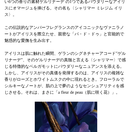
い6つの香りの素材ゲルリナーデ の1つであるパウダリーなアイリ
スにオマージュを捧げる。その名も〈シャリマー ミレジム イリ
ス〉。
この伝説的なアンバーフレグランスのアイコニックなヴァニラノ
ートがアイリスを際立たせ、親密な「パ・ド・ドゥ」と官能的で
魅惑的な愛撫を生み出す。
アイリスは肌に触れた瞬間、ゲランのシグネチャーアコード”ゲル
リナーデ”、そのゲルリナーデの真髄と言える〈シャリマー〉で感
じる特徴的なベルガモットにパウダリーなニュアンスを添える。
しかし、アイリスがその真価を発揮するのは、アイリスの複雑な
香りがローズとホワイトムスクの中に現れるとき。フローラルで
シルキーなノートが、肌の上で夢のようなセンシュアリティを感
じさせる。それは、まさに「a fleur de peau（肌に咲く花）」。