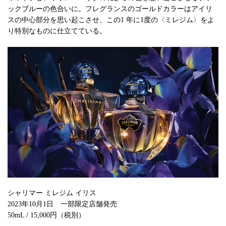
ックブルーの色合いに。フレグランスのゴールドカラーはアイリ
スの中心部分を思い起こさせ、この1 年に1度の〈ミレジム〉をよ
り特別なものに仕立てている。
シャリマー ミレジム イリス
2023年10月1日 一部限定店舗発売
50mL / 15,000円（税別）