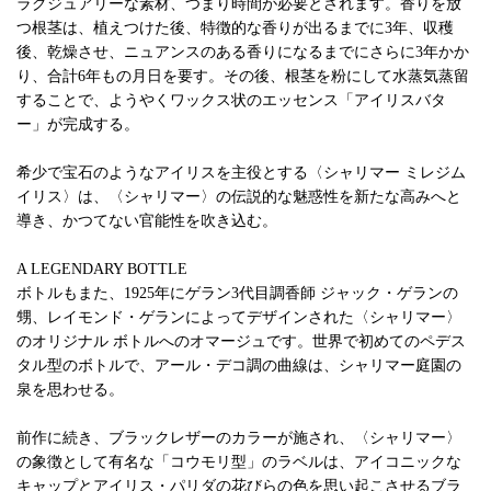
ラグジュアリーな素材、つまり時間が必要とされます。香りを放
つ根茎は、植えつけた後、特徴的な香りが出るまでに3年、収穫
後、乾燥させ、ニュアンスのある香りになるまでにさらに3年かか
り、合計6年もの月日を要す。その後、根茎を粉にして水蒸気蒸留
することで、ようやくワックス状のエッセンス「アイリスバタ
ー」が完成する。
希少で宝石のようなアイリスを主役とする〈シャリマー ミレジム
イリス〉は、〈シャリマー〉の伝説的な魅惑性を新たな高みへと
導き、かつてない官能性を吹き込む。
A LEGENDARY BOTTLE
ボトルもまた、1925年にゲラン3代目調香師 ジャック・ゲランの
甥、レイモンド・ゲランによってデザインされた〈シャリマー〉
のオリジナル ボトルへのオマージュです。世界で初めてのペデス
タル型のボトルで、アール・デコ調の曲線は、シャリマー庭園の
泉を思わせる。
前作に続き、ブラックレザーのカラーが施され、〈シャリマー〉
の象徴として有名な「コウモリ型」のラベルは、アイコニックな
キャップとアイリス・パリダの花びらの色を思い起こさせるブラ