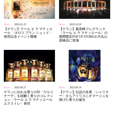
News
News
2024.01.23
2023.10.20
|
|
【ゲラン】ラール エ ラ マティエ
【ゲラン】最高峰フレグランス
ール 〈ネロリ プラン シュッド〉
〈ラール エ ラ マティエール〉の
発売記念イベント開催
期間限定POP UP STOREが大丸心
斎橋店に登場
News
News
2023.09.27
2023.09.19
|
|
ゲランに伝わる香りの印「ゲルリ
【ゲラン】伝説の名香〈シャリマ
ナーデ」を紐解く香りのコレクシ
ー〉からアイリスにオマージュを
ョン〈ラール エ ラ マティエール
捧げた香りが誕生
エクストレ〉発売