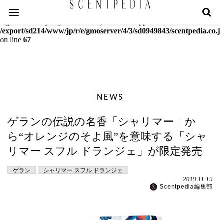
Warning
: mcrypt_decrypt(): Key of size 18 not supported by this
algorithm. Only keys of sizes 16, 24 or 32 supported in
/export/sd214/www/jp/r/e/gmoserver/4/3/sd0949843/scentpedia.co.j
on line
67
NEWS
ゲランの伝説の名香「シャリマー」か
ら“オレンジのそよ風”を意味する「シャ
リマー スフル ドランジェ」が限定発売
ゲラン
シャリマー スフル ドランジェ
2019.11.19
Scentpedia編集部