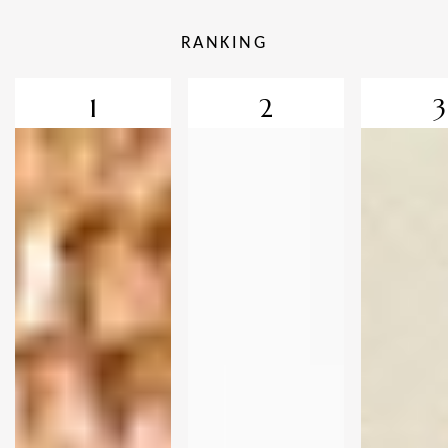
RANKING
1
2
3