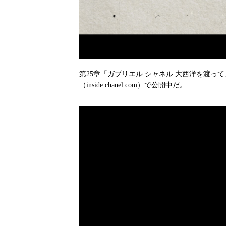
第25章「ガブリエル シャネル 大西洋を渡っ
（inside.chanel.com）で公開中だ。