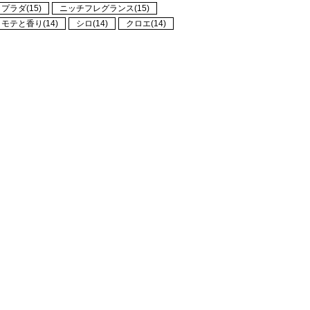
プラダ(15)
ニッチフレグランス(15)
モテと香り(14)
シロ(14)
クロエ(14)