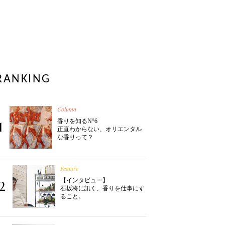
RANKING
Column
香りを知るN°6
1
正直わからない、オリエンタル
な香りって？
Feature
【インタビュー】
2
石坂将に訊く、香りを仕事にす
ること。