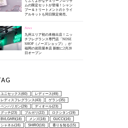
くふくよかなチェリーブロッサ
ムの限定セットが登場！シャン
プー＆トリートメントのトライ
アルキットも同日限定発売。
News
九州エリア初の本格出店！ニッ
チフレグランス専門店「NOSE
SHOP（ノーズショップ）」が
福岡の岩田屋本店 新館に2月28
日オープン
TAG
ユニセックス(60)
レディース(49)
レディスフレグランス(43)
ゲラン(35)
ペンハリガン(29)
ディオール(23)
グッチ(23)
ブルガリ(22)
ロクシタン(19)
BVLGARI(18)
メンズ(18)
GUCCI(16)
シャネル(16)
SHIRO(16)
香りを知る(15)