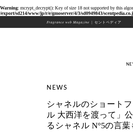
Warning
: mcrypt_decrypt(): Key of size 18 not supported by this algo
/export/sd214/www/jp/r/e/gmoserver/4/3/sd0949843/scentpedia.co.j
Fragrance web Magazine
|
セントペディア
NE
NEWS
シャネルのショートフ
ル 大西洋を渡って」
るシャネル N°5の言葉