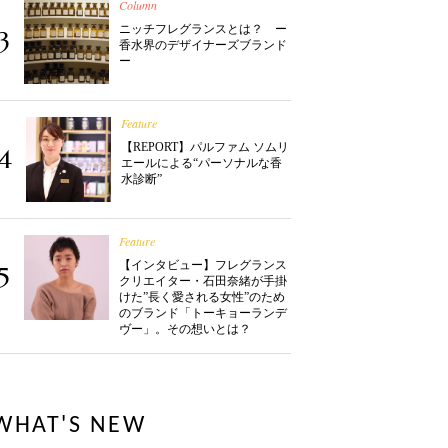
Column
ニッチフレグランスとは？ ー
3
香水界のデザイナーズブランド
ー
Feature
【REPORT】パルファム ソムリ
4
エールによる“パーソナルな香
水診断”
Feature
【インタビュー】フレグランス
5
クリエイター・石田奈緒が手掛
けた”長く愛される女性”のため
のブランド「トーキョーランデ
ヴー」。その想いとは？
WHAT'S NEW