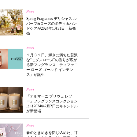
News
Spring Fragrances デリシャス ル
バーブ&ローズのボディ＆ハン
ドケアが2024年1月31日 新発
売
News
１月３１日、輝きに満ちた贅沢
な“モダンローズ”の香りが広が
る新フレグランス「ティファニ
ー ローズ ゴールド インテン
ス」が誕生
News
「アルマーニ プリヴェ レゾ
ー」フレグランスコレクション
より2024年2月2日にキャンドル
が新登場
News
春のときめきを閉じ込めた、甘