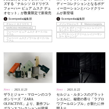
ズする「ナルシソ ロドリゲス
ディーコレクションとなるボデ
フォーハー ピュア ムスク デュ
ィーローションとハンドクリー
オセット」が数量限定で新発売
ムが新登場
Scentpedia編集部
Scentpedia編集部
ナルシソ ロドリゲス
メゾンマルジェラ
Maisonmargiela
NARCISO RODRIGUEZ
レプリカ ボディーローション レイジー
サンデー モーニング
フォーハー ピュア ムスク オードパル
ファム
レプリカ ハンドクリーム レイジーサン
デー モーニング
フォーハー ムスクノワール オードパル
ファム
News
News
2021.11.23
2021.11.22
|
|
ザラとジョー・マローンのコラ
セルジュ・ルタンスのグラット
ボシリーズ「ZARA
シエルに、秘密の香り「ラプロ
OLFACTIVE」より、新作フレ
ワプールロンブル」が新たに仲
グランスコレクションが登場。
間入り