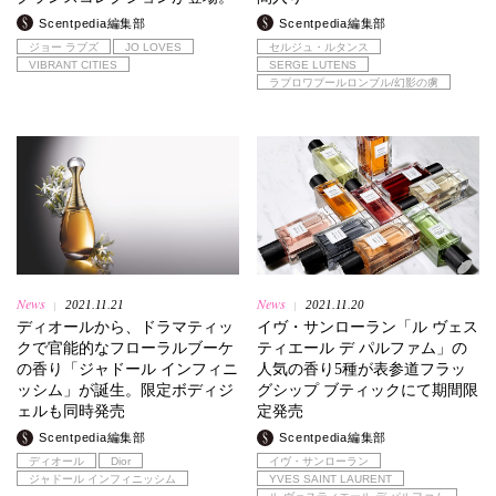
Scentpedia編集部
Scentpedia編集部
ジョー ラブズ
JO LOVES
セルジュ・ルタンス
VIBRANT CITIES
SERGE LUTENS
ラプロワプールロンブル/幻影の虜
News
News
2021.11.21
2021.11.20
|
|
ディオールから、ドラマティッ
イヴ・サンローラン「ル ヴェス
クで官能的なフローラルブーケ
ティエール デ パルファム」の
の香り「ジャドール インフィニ
人気の香り5種が表参道フラッ
ッシム」が誕生。限定ボディジ
グシップ ブティックにて期間限
ェルも同時発売
定発売
Scentpedia編集部
Scentpedia編集部
ディオール
Dior
イヴ・サンローラン
ジャドール インフィニッシム
YVES SAINT LAURENT