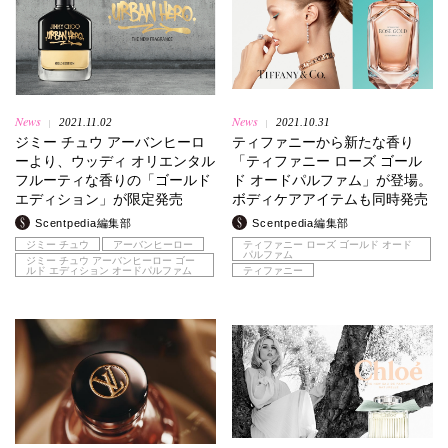
News
News
2021.11.02
2021.10.31
|
|
ジミー チュウ アーバンヒーロ
ティファニーから新たな香り
ーより、ウッディ オリエンタル
「ティファニー ローズ ゴール
フルーティな香りの「ゴールド
ド オードパルファム」が登場。
エディション」が限定発売
ボディケアアイテムも同時発売
Scentpedia編集部
Scentpedia編集部
ジミー チュウ
アーバンヒーロー
ティファニー ローズ ゴールド オード
パルファム
ジミー チュウ アーバンヒーロー ゴー
ルド エディション オードパルファム
ティファニー