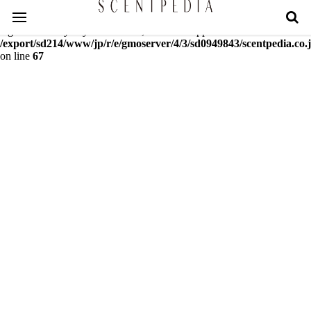
Warning
: mcrypt_decrypt(): Key of size 18 not supported by this
algorithm. Only keys of sizes 16, 24 or 32 supported in
/export/sd214/www/jp/r/e/gmoserver/4/3/sd0949843/scentpedia.co.j
on line
67