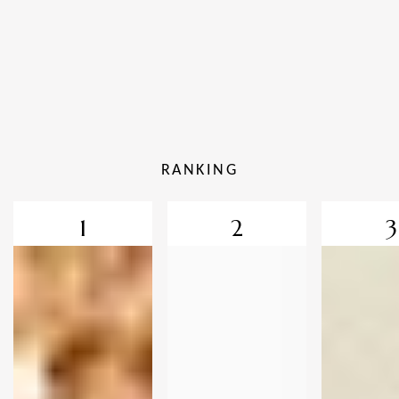
RANKING
1
2
3