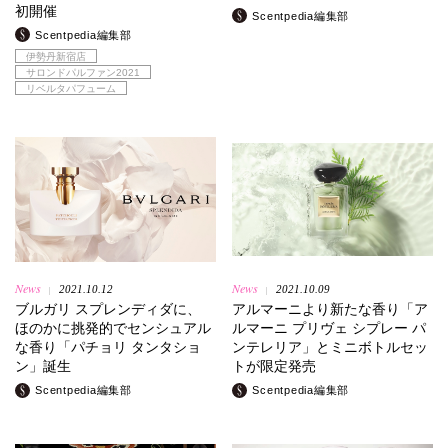
初開催
Scentpedia編集部
Scentpedia編集部
伊勢丹新宿店
サロンドパルファン2021
リベルタパフューム
News
News
2021.10.12
2021.10.09
|
|
ブルガリ スプレンディダに、
アルマーニより新たな香り「ア
ほのかに挑発的でセンシュアル
ルマーニ プリヴェ シプレー パ
な香り「パチョリ タンタショ
ンテレリア」とミニボトルセッ
ン」誕生
トが限定発売
Scentpedia編集部
Scentpedia編集部