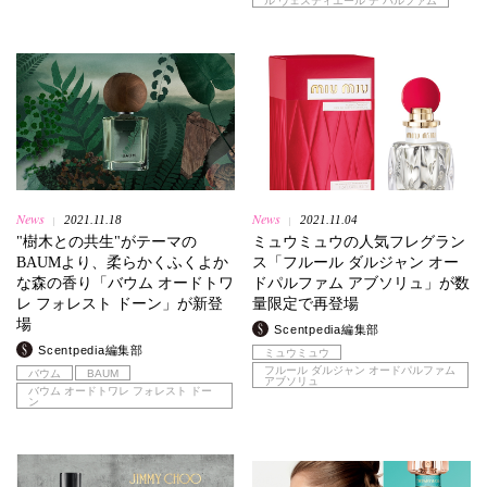
ル ヴェスティエール デ パルファム
News
News
2021.11.18
2021.11.04
|
|
"樹木との共生"がテーマの
ミュウミュウの人気フレグラン
BAUMより、柔らかくふくよか
ス「フルール ダルジャン オー
な森の香り「バウム オードトワ
ドパルファム アブソリュ」が数
レ フォレスト ドーン」が新登
量限定で再登場
場
Scentpedia編集部
Scentpedia編集部
ミュウミュウ
フルール ダルジャン オードパルファム
バウム
BAUM
アブソリュ
バウム オードトワレ フォレスト ドー
ン