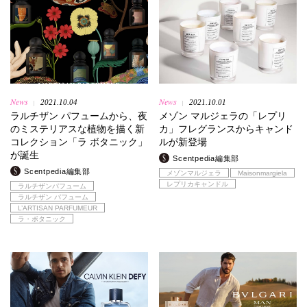
News
News
2021.10.04
2021.10.01
|
|
ラルチザン パフュームから、夜
メゾン マルジェラの「レプリ
のミステリアスな植物を描く新
カ」フレグランスからキャンド
コレクション「ラ ボタニック」
ルが新登場
が誕生
Scentpedia編集部
Scentpedia編集部
メゾンマルジェラ
Maisonmargiela
レプリカキャンドル
ラルチザンパフューム
ラルチザン パフューム
L’ARTISAN PARFUMEUR
ラ・ボタニック