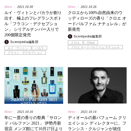
News
News
2021.10.30
2021.10.26
|
|
ルイ・ヴィトンとバカラが創り
クロエから100%自然由来のウ
出す、極上のフレグランスボト
ッディローズの香り「クロエ オ
ル「フラコン・デクセプショ
ードパルファム ナチュレル」が
ン」 シリアルナンバー入りで
新発売
200個限定発売
Scentpedia編集部
Scentpedia編集部
クロエ
Chloé
クロエ オードパルファム ナチュレル
ルイ・ヴィトン
バカラ
フラコン・デクセプション
News
News
2021.10.16
2021.10.14
|
|
年に一度の香りの祭典「サロン
ディオールの新パフューム クリ
ド パルファン 2021」 伊勢丹新
エイション ディレクターに、フ
宿店 メンズ館にて10月27日より
ランシス・クルジャンが就任