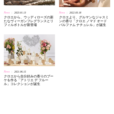
News
News
2023.01.13
2022.03.18
|
|
クロエから、ウッディローズの新
クロエより、グルマンなジャスミ
たなヴィーガンフレグランスとリ
ンの香り「クロエ ノマド オード
フィルボトルが新登場
パルファム ナチュレル」が誕生
News
2021.06.15
|
クロエから自分好みの香りのブー
ケを作る「アトリエ デ フルー
ル」コレクションが誕生