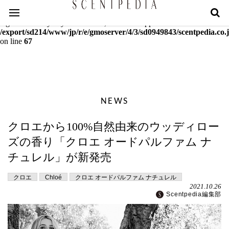
Warning
: mcrypt_decrypt(): Key of size 18 not supported by this
algorithm. Only keys of sizes 16, 24 or 32 supported in
/export/sd214/www/jp/r/e/gmoserver/4/3/sd0949843/scentpedia.co.j
on line
67
NEWS
クロエから100%自然由来のウッディロー
ズの香り「クロエ オードパルファム ナ
チュレル」が新発売
クロエ
Chloé
クロエ オードパルファム ナチュレル
2021.10.26
Scentpedia編集部