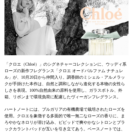
「クロエ（Chloé）」のシグネチャーコレクションに、ウッディ系
ローズの新作フレグランス「クロエ オードパルファム ナチュレ
ル」が、10月20日から仲間入り。調香師のミシェル・アルメラッ
クが手掛けた本作は、自然と調和しながら進化する本物の女性ら
しさを表現。100%自然由来の原料を使用し、ガラスボトル、外
箱、リボンまで環境負荷に配慮したヴィーガンフレグランス。
ハートノートには、ブルガリアの有機農場で栽培されたローズを
使用。クロエを象徴する多面的で唯一無二なローズの香りに、ま
ろやかなネロリが溶け込み、ビビッドで爽やかなシトロンとブラ
ックカラントバッドが互いを引き立てあう。ベースノートでは、