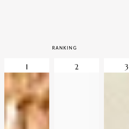
RANKING
1
2
3