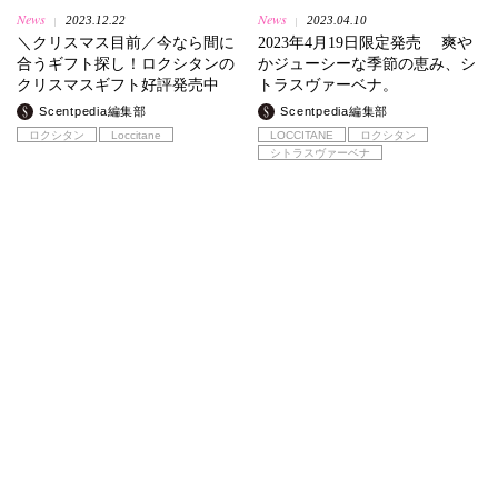
News
News
2023.12.22
2023.04.10
|
|
＼クリスマス目前／今なら間に
2023年4月19日限定発売 爽や
合うギフト探し！ロクシタンの
かジューシーな季節の恵み、シ
クリスマスギフト好評発売中
トラスヴァーベナ。
Scentpedia編集部
Scentpedia編集部
ロクシタン
Loccitane
LOCCITANE
ロクシタン
シトラスヴァーベナ