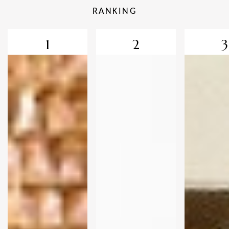
RANKING
1
2
3