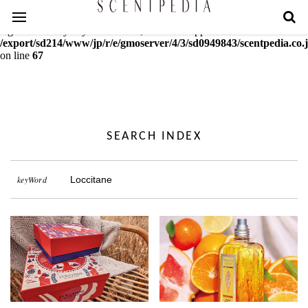
Warning
: mcrypt_decrypt(): Key of size 18 not supported by this
algorithm. Only keys of sizes 16, 24 or 32 supported in
/export/sd214/www/jp/r/e/gmoserver/4/3/sd0949843/scentpedia.co.j
on line
67
SEARCH INDEX
keyWord
Loccitane