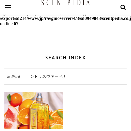
Warning
: mcrypt_decrypt(): Key of size 18 not supported by this
algorithm. Only keys of sizes 16, 24 or 32 supported in
/export/sd214/www/jp/r/e/gmoserver/4/3/sd0949843/scentpedia.co.j
on line
67
SEARCH INDEX
keyWord
シトラスヴァーベナ