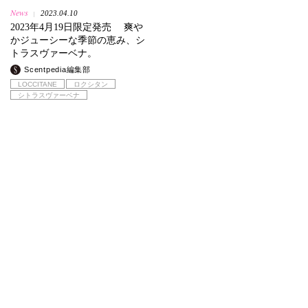
News
2023.04.10
|
2023年4月19日限定発売 爽や
かジューシーな季節の恵み、シ
トラスヴァーベナ。
Scentpedia編集部
LOCCITANE
ロクシタン
シトラスヴァーベナ