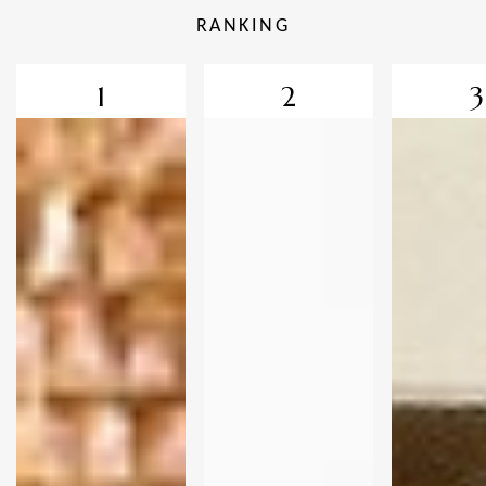
RANKING
1
2
3