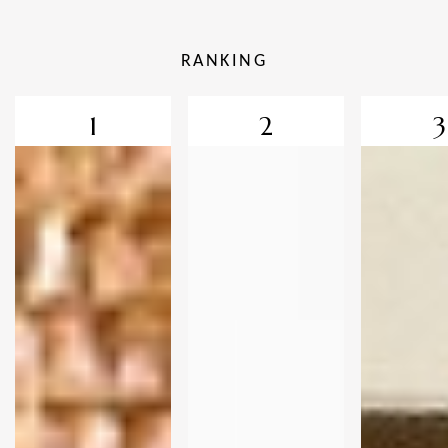
RANKING
1
2
3