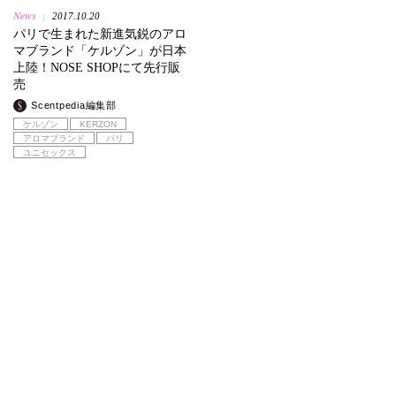
News
2017.10.20
|
パリで生まれた新進気鋭のアロ
マブランド「ケルゾン」が日本
上陸！NOSE SHOPにて先行販
売
Scentpedia編集部
ケルゾン
KERZON
アロマブランド
パリ
ユニセックス