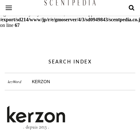
Warning
: mcrypt_decrypt(): Key of size 18 not supported by this
algorithm. Only keys of sizes 16, 24 or 32 supported in
/export/sd214/www/jp/r/e/gmoserver/4/3/sd0949843/scentpedia.co.j
on line
67
SEARCH INDEX
keyWord
KERZON