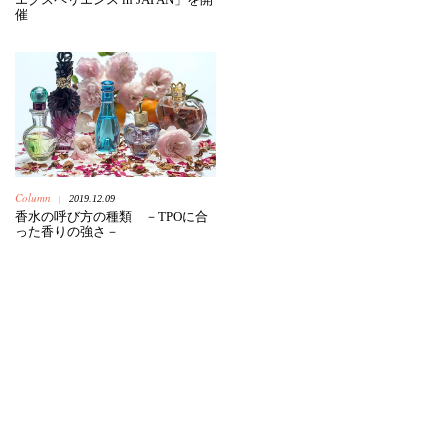
催
Column
2019.12.09
|
香水の呼び方の種類 －TPOに合
った香りの強さ－