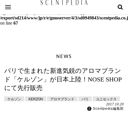
Warning
: mcrypt_decrypt(): Key of size 18 not supported by this
algorithm. Only keys of sizes 16, 24 or 32 supported in
/export/sd214/www/jp/r/e/gmoserver/4/3/sd0949843/scentpedia.co.j
on line
67
NEWS
パリで生まれた新進気鋭のアロマブラン
ド「ケルゾン」が日本上陸！NOSE SHOP
にて先行販売
ケルゾン
KERZON
アロマブランド
パリ
ユニセックス
2017.10.20
Scentpedia編集部