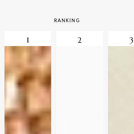
RANKING
1
2
3