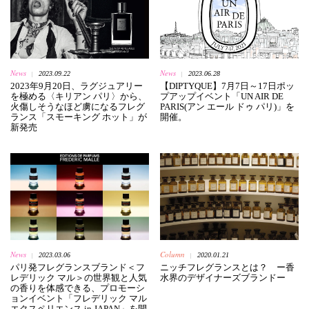
News
News
2023.09.22
2023.06.28
|
|
2023年9月20日、ラグジュアリー
【DIPTYQUE】7月7日～17日ポッ
を極める〈キリアン パリ〉から、
プアップイベント「UN AIR DE
火傷しそうなほど虜になるフレグ
PARIS(アン エール ドゥ パリ)」を
ランス「スモーキング ホット」が
開催。
新発売
News
Column
2023.03.06
2020.01.21
|
|
パリ発フレグランスブランド＜フ
ニッチフレグランスとは？ ー香
レデリック マル＞の世界観と人気
水界のデザイナーズブランドー
の香りを体感できる、プロモーシ
ョンイベント「フレデリック マル
エクスペリエンス in JAPAN」を開