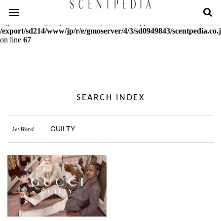
Warning
: mcrypt_decrypt(): Key of size 18 not supported by this
algorithm. Only keys of sizes 16, 24 or 32 supported in
/export/sd214/www/jp/r/e/gmoserver/4/3/sd0949843/scentpedia.co.j
on line
67
SEARCH INDEX
keyWord
GUILTY