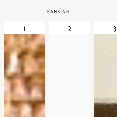
RANKING
1
2
3