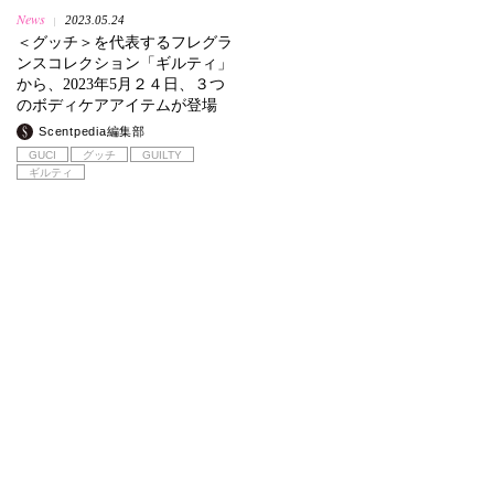
News
2023.05.24
|
＜グッチ＞を代表するフレグラ
ンスコレクション「ギルティ」
から、2023年5月２４日、３つ
のボディケアアイテムが登場
Scentpedia編集部
GUCI
グッチ
GUILTY
ギルティ