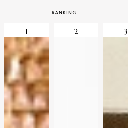
RANKING
1
2
3