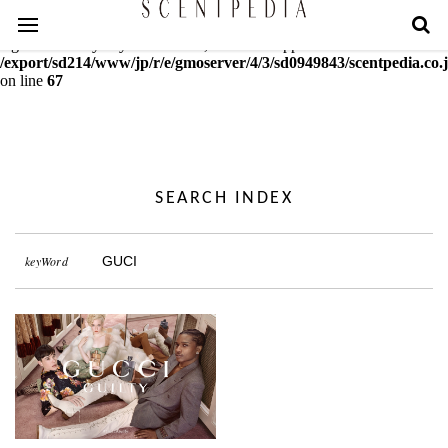
Warning
: mcrypt_decrypt(): Key of size 18 not supported by this
algorithm. Only keys of sizes 16, 24 or 32 supported in
/export/sd214/www/jp/r/e/gmoserver/4/3/sd0949843/scentpedia.co.j
on line
67
SEARCH INDEX
keyWord
GUCI