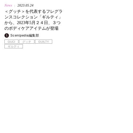
News
2023.05.24
|
＜グッチ＞を代表するフレグラ
ンスコレクション「ギルティ」
から、2023年5月２４日、３つ
のボディケアアイテムが登場
Scentpedia編集部
GUCI
グッチ
GUILTY
ギルティ