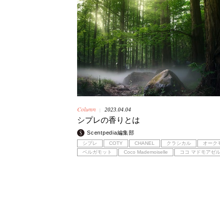
Column
2023.04.04
|
シプレの香りとは
Scentpedia編集部
シプレ
COTY
CHANEL
クラシカル
オーク
ベルガモット
Coco Mademoiselle
ココ マドモアゼ