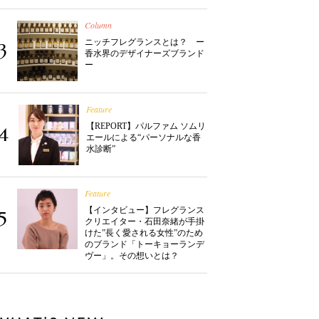
Column
ニッチフレグランスとは？ ー
3
香水界のデザイナーズブランド
ー
Feature
【REPORT】パルファム ソムリ
4
エールによる“パーソナルな香
水診断”
Feature
【インタビュー】フレグランス
5
クリエイター・石田奈緒が手掛
けた”長く愛される女性”のため
のブランド「トーキョーランデ
ヴー」。その想いとは？