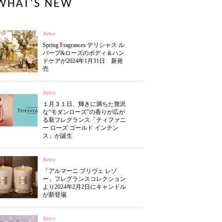
WHAT'S NEW
News
Spring Fragrances デリシャス ル
バーブ&ローズのボディ＆ハン
ドケアが2024年1月31日 新発
売
News
１月３１日、輝きに満ちた贅沢
な“モダンローズ”の香りが広が
る新フレグランス「ティファニ
ー ローズ ゴールド インテン
ス」が誕生
News
「アルマーニ プリヴェ レゾ
ー」フレグランスコレクション
より2024年2月2日にキャンドル
が新登場
News