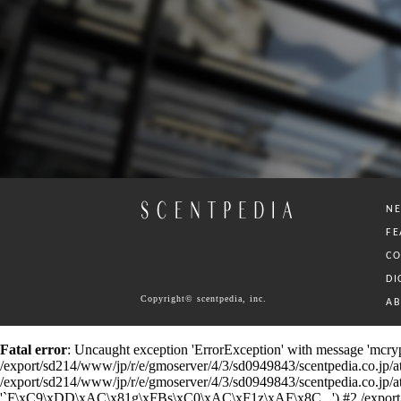
N
FE
C
DI
Copyright© scentpedia, inc.
A
Fatal error
: Uncaught exception 'ErrorException' with message 'mcrypt
/export/sd214/www/jp/r/e/gmoserver/4/3/sd0949843/scentpedia.co.jp/ataru
/export/sd214/www/jp/r/e/gmoserver/4/3/sd0949843/scentpedia.co.jp/ataru/
'`F\xC9\xDD\xAC\x81g\xFBs\xC0\xAC\xF1z\xAF\x8C...') #2 /export/sd214