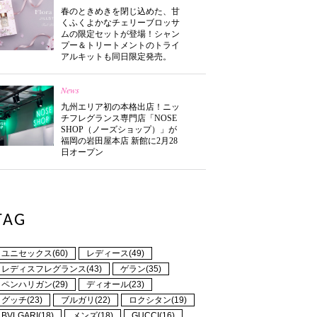
春のときめきを閉じ込めた、甘
くふくよかなチェリーブロッサ
ムの限定セットが登場！シャン
プー＆トリートメントのトライ
アルキットも同日限定発売。
News
九州エリア初の本格出店！ニッ
チフレグランス専門店「NOSE
SHOP（ノーズショップ）」が
福岡の岩田屋本店 新館に2月28
日オープン
TAG
ユニセックス(60)
レディース(49)
レディスフレグランス(43)
ゲラン(35)
ペンハリガン(29)
ディオール(23)
グッチ(23)
ブルガリ(22)
ロクシタン(19)
BVLGARI(18)
メンズ(18)
GUCCI(16)