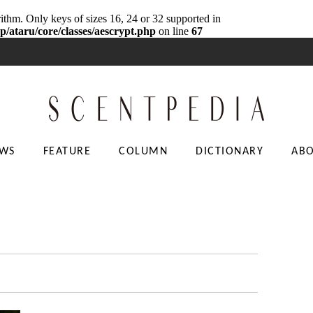
rithm. Only keys of sizes 16, 24 or 32 supported in
p/ataru/core/classes/aescrypt.php
on line
67
WS
FEATURE
COLUMN
DICTIONARY
AB