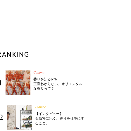
RANKING
Column
香りを知るN°6
1
正直わからない、オリエンタル
な香りって？
Feature
【インタビュー】
2
石坂将に訊く、香りを仕事にす
ること。