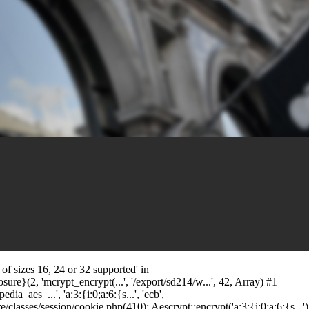
f sizes 16, 24 or 32 supported' in
ure}(2, 'mcrypt_encrypt(...', '/export/sd214/w...', 42, Array) #1
_aes_...', 'a:3:{i:0;a:6:{s...', 'ecb',
ses/session/cookie.php(410): Aescrypt::encrypt('a:3:{i:0;a:6:{s...')