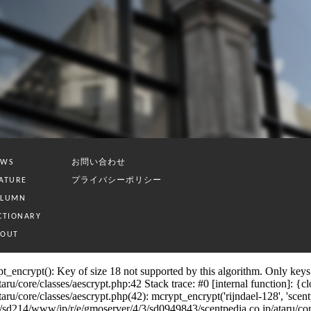
お問い合わせ
EWS
プライバシーポリシー
ATURE
OLUMN
CTIONARY
BOUT
_encrypt(): Key of size 18 not supported by this algorithm. Only keys o
/core/classes/aescrypt.php:42 Stack trace: #0 [internal function]: {clos
core/classes/aescrypt.php(42): mcrypt_encrypt('rijndael-128', 'scentpedia
/www/jp/r/e/gmoserver/4/3/sd0949843/scentpedia.co.jp/ataru/core/clas