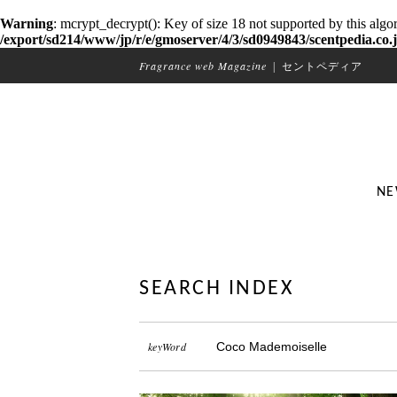
Warning
: mcrypt_decrypt(): Key of size 18 not supported by this algo
/export/sd214/www/jp/r/e/gmoserver/4/3/sd0949843/scentpedia.co.j
Fragrance web Magazine
|
セントペディア
NE
SEARCH INDEX
keyWord
Coco Mademoiselle