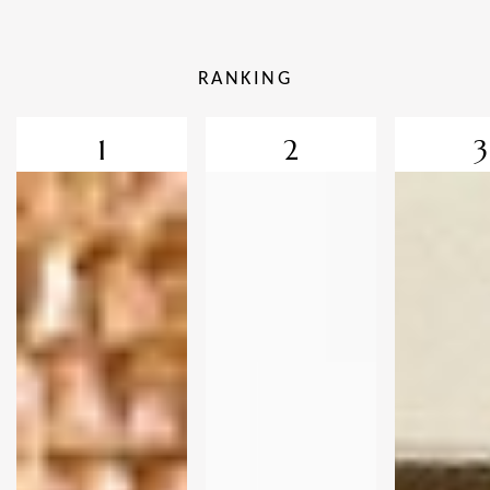
RANKING
1
2
3