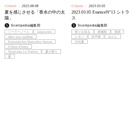
Column
Column
2023.08.08
2023.03.05
|
|
夏を感じさせる「香水の中の太
2023.03.05 EssenceN°13 シトラ
陽」
ス
Scentpedia編集部
Scentpedia編集部
ソーラーノート
solarnotes
香りを知る
柑橘類
香調
alien eau sublime
レモン
伊予柑
みかん
Essential Ato Masculino Natura
日向夏
A Drop d'Issey
Terracotta Le Parfum
夏の香り
夏