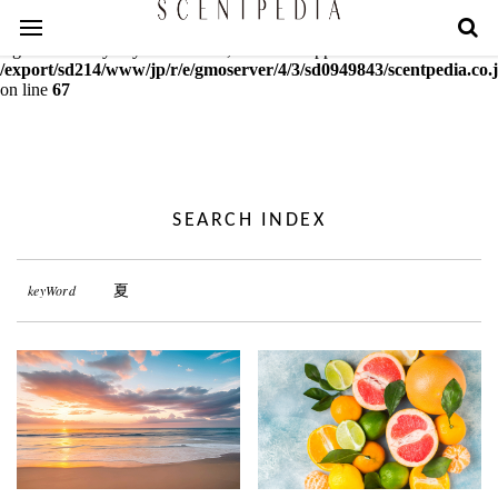
Warning
: mcrypt_decrypt(): Key of size 18 not supported by this
algorithm. Only keys of sizes 16, 24 or 32 supported in
/export/sd214/www/jp/r/e/gmoserver/4/3/sd0949843/scentpedia.co.j
on line
67
SEARCH INDEX
keyWord
夏