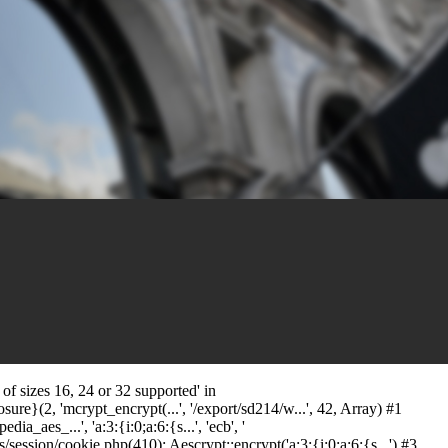
f sizes 16, 24 or 32 supported' in
ure}(2, 'mcrypt_encrypt(...', '/export/sd214/w...', 42, Array) #1
aes_...', 'a:3:{i:0;a:6:{s...', 'ecb', '
ssion/cookie.php(410): Aescrypt::encrypt('a:3:{i:0;a:6:{s...') #3