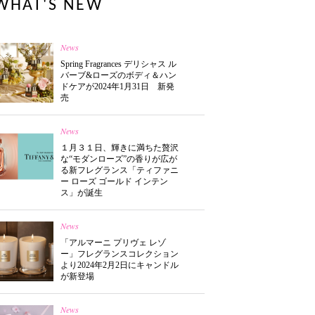
WHAT'S NEW
News
Spring Fragrances デリシャス ル
バーブ&ローズのボディ＆ハン
ドケアが2024年1月31日 新発
売
News
１月３１日、輝きに満ちた贅沢
な“モダンローズ”の香りが広が
る新フレグランス「ティファニ
ー ローズ ゴールド インテン
ス」が誕生
News
「アルマーニ プリヴェ レゾ
ー」フレグランスコレクション
より2024年2月2日にキャンドル
が新登場
News