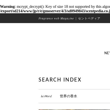
Warning
: mcrypt_decrypt(): Key of size 18 not supported by this algo
/export/sd214/www/jp/r/e/gmoserver/4/3/sd0949843/scentpedia.co.j
Fragrance web Magazine
|
セントペディア
NE
SEARCH INDEX
keyWord
世界の香水