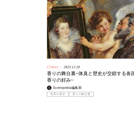
Column
2023.12.20
|
香りの舞台裏~体臭と歴史が交錯する各
香りの好み~
Scentpedia編集部
世界の香水
香りの舞台裏