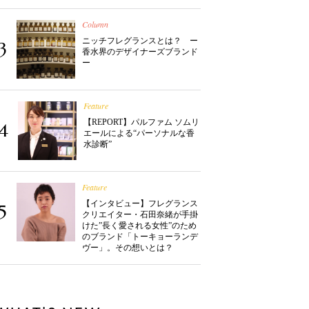
Column
ニッチフレグランスとは？ ー
3
香水界のデザイナーズブランド
ー
Feature
【REPORT】パルファム ソムリ
4
エールによる“パーソナルな香
水診断”
Feature
【インタビュー】フレグランス
5
クリエイター・石田奈緒が手掛
けた”長く愛される女性”のため
のブランド「トーキョーランデ
ヴー」。その想いとは？