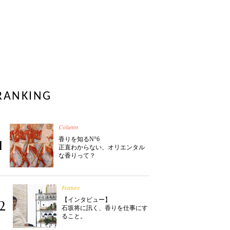
RANKING
Column
香りを知るN°6
1
正直わからない、オリエンタル
な香りって？
Feature
【インタビュー】
2
石坂将に訊く、香りを仕事にす
ること。