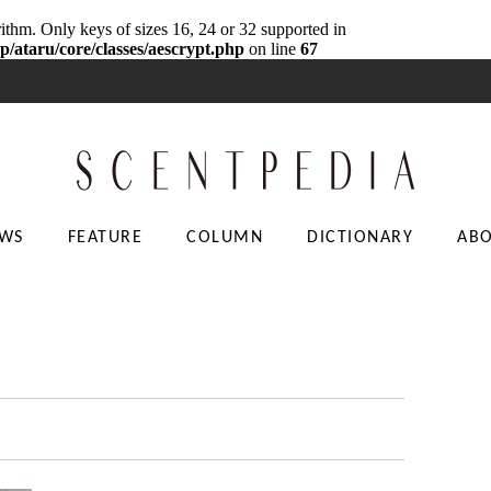
rithm. Only keys of sizes 16, 24 or 32 supported in
p/ataru/core/classes/aescrypt.php
on line
67
WS
FEATURE
COLUMN
DICTIONARY
AB