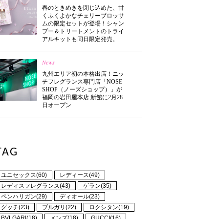
春のときめきを閉じ込めた、甘
くふくよかなチェリーブロッサ
ムの限定セットが登場！シャン
プー＆トリートメントのトライ
アルキットも同日限定発売。
News
九州エリア初の本格出店！ニッ
チフレグランス専門店「NOSE
SHOP（ノーズショップ）」が
福岡の岩田屋本店 新館に2月28
日オープン
TAG
ユニセックス(60)
レディース(49)
レディスフレグランス(43)
ゲラン(35)
ペンハリガン(29)
ディオール(23)
グッチ(23)
ブルガリ(22)
ロクシタン(19)
BVLGARI(18)
メンズ(18)
GUCCI(16)