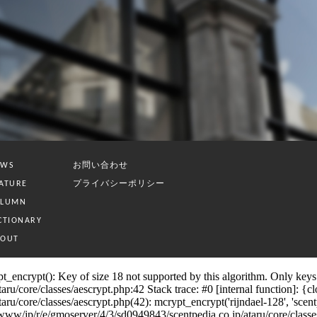
お問い合わせ
EWS
プライバシーポリシー
ATURE
OLUMN
CTIONARY
BOUT
_encrypt(): Key of size 18 not supported by this algorithm. Only keys o
/core/classes/aescrypt.php:42 Stack trace: #0 [internal function]: {clos
ore/classes/aescrypt.php(42): mcrypt_encrypt('rijndael-128', 'scentpedia_
jp/r/e/gmoserver/4/3/sd0949843/scentpedia.co.jp/ataru/core/classes/se