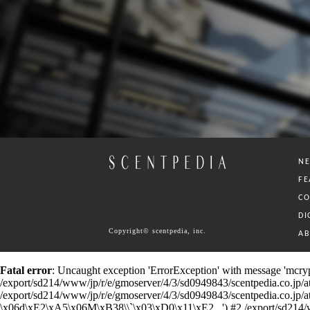
N
FE
C
DI
Copyright© scentpedia, inc.
A
Fatal error
: Uncaught exception 'ErrorException' with message 'mcrypt
/export/sd214/www/jp/r/e/gmoserver/4/3/sd0949843/scentpedia.co.jp/ataru
/export/sd214/www/jp/r/e/gmoserver/4/3/sd0949843/scentpedia.co.jp/ataru/c
\x06d\xE2\xA5\x06M\xB38\\`\x03\xD0\x11\xE2...') #2 /export/sd214/www/