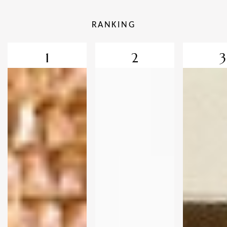
RANKING
1
2
3