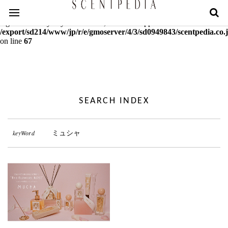
Warning
: mcrypt_decrypt(): Key of size 18 not supported by this
algorithm. Only keys of sizes 16, 24 or 32 supported in
/export/sd214/www/jp/r/e/gmoserver/4/3/sd0949843/scentpedia.co.j
on line
67
SEARCH INDEX
keyWord
ミュシャ