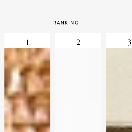
RANKING
1
2
3