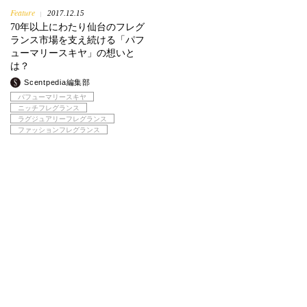
Feature
2017.12.15
|
70年以上にわたり仙台のフレグ
ランス市場を支え続ける「パフ
ューマリースキヤ」の想いと
は？
Scentpedia編集部
パフューマリースキヤ
ニッチフレグランス
ラグジュアリーフレグランス
ファッションフレグランス