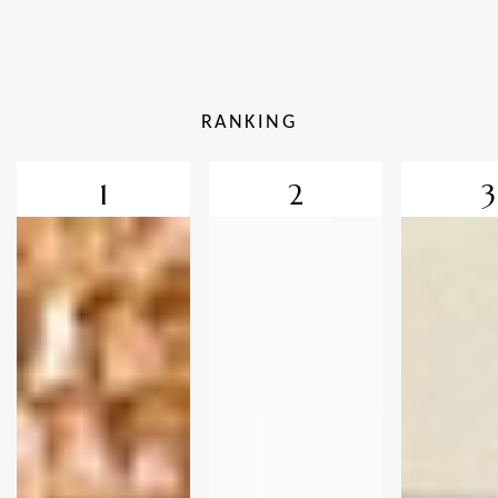
RANKING
1
2
3