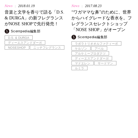
News
News
2018.01.19
2017.08.23
|
|
音楽と文学を香りで語る「D.S.
“ワガママな鼻”のために、世界
& DURGA」の新フレグランス
からハイグレードな香水を。フ
がNOSE SHOPで先行発売！
レグランスセレクトショップ
「NOSE SHOP」がオープン
Scentpedia編集部
Scentpedia編集部
D.S. & DURGA
ディーエスアンドダーガ
ラボラトリオオルファティーボ
NOSESHOP
ニッチフレグランス
ケルゾン
アベル
アルケミープロダクツ
ディーエスアンドダーガ
マドエレン
サードマン
ルミラ