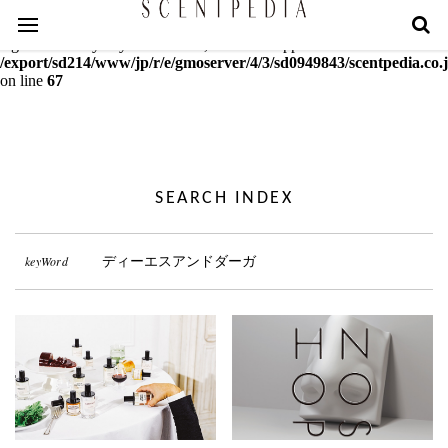
Warning
: mcrypt_decrypt(): Key of size 18 not supported by this
algorithm. Only keys of sizes 16, 24 or 32 supported in
/export/sd214/www/jp/r/e/gmoserver/4/3/sd0949843/scentpedia.co.j
on line
67
SEARCH INDEX
keyWord
ディーエスアンドダーガ