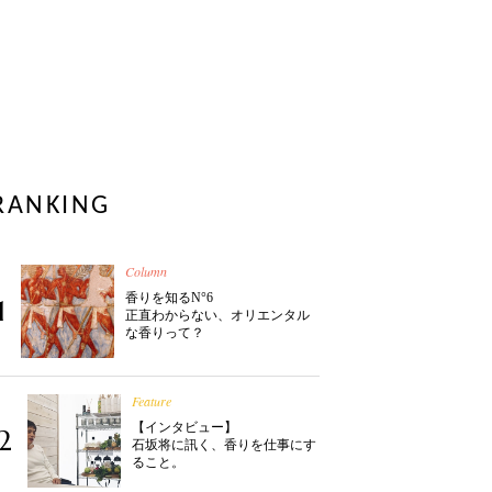
RANKING
Column
香りを知るN°6
1
正直わからない、オリエンタル
な香りって？
Feature
【インタビュー】
2
石坂将に訊く、香りを仕事にす
ること。