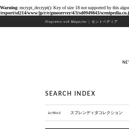
Warning
: mcrypt_decrypt(): Key of size 18 not supported by this algo
/export/sd214/www/jp/r/e/gmoserver/4/3/sd0949843/scentpedia.co.j
Fragrance web Magazine
|
セントペディア
NE
SEARCH INDEX
keyWord
スプレンディダコレクション