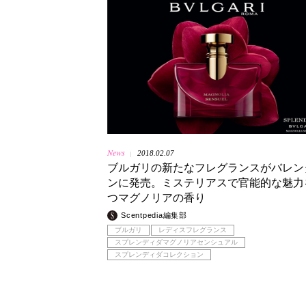
News
2018.02.07
|
ブルガリの新たなフレグランスがバレン
ンに発売。ミステリアスで官能的な魅力
つマグノリアの香り
Scentpedia編集部
ブルガリ
レディスフレグランス
スプレンディダマグノリアセンシュアル
スプレンディダコレクション