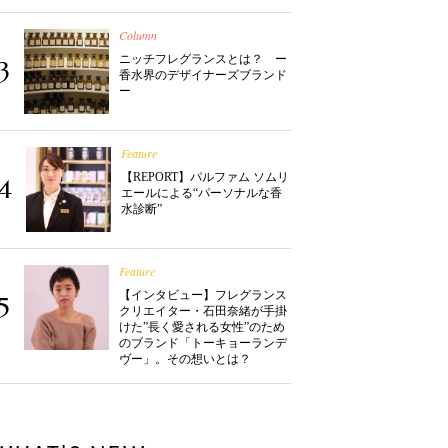
Column
ニッチフレグランスとは？ ー
3
香水界のデザイナーズブランド
ー
Feature
【REPORT】パルファム ソムリ
4
エールによる“パーソナルな香
水診断”
Feature
【インタビュー】フレグランス
5
クリエイター・石田奈緒が手掛
けた”長く愛される女性”のため
のブランド「トーキョーランデ
ヴー」。その想いとは？