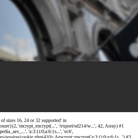
f sizes 16, 24 or 32 supported' in
ure}(2, 'mcrypt_encrypt(...', '/export/sd214/w...', 42, Array) #1
_aes_...', 'a:3:{i:0;a:6:{s...', 'ecb',
ssion/cookie.php(410): Aescrypt::encrypt('a:3:{i:0;a:6:{s...') #3