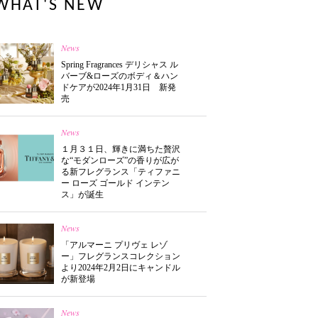
WHAT'S NEW
News
Spring Fragrances デリシャス ル
バーブ&ローズのボディ＆ハン
ドケアが2024年1月31日 新発
売
News
１月３１日、輝きに満ちた贅沢
な“モダンローズ”の香りが広が
る新フレグランス「ティファニ
ー ローズ ゴールド インテン
ス」が誕生
News
「アルマーニ プリヴェ レゾ
ー」フレグランスコレクション
より2024年2月2日にキャンドル
が新登場
News