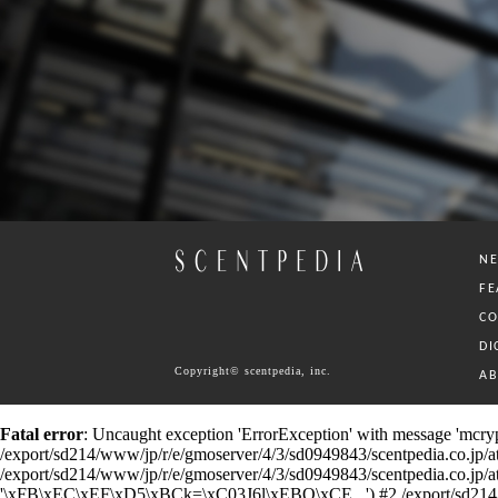
N
FE
C
DI
Copyright© scentpedia, inc.
A
Fatal error
: Uncaught exception 'ErrorException' with message 'mcrypt
/export/sd214/www/jp/r/e/gmoserver/4/3/sd0949843/scentpedia.co.jp/ataru
/export/sd214/www/jp/r/e/gmoserver/4/3/sd0949843/scentpedia.co.jp/ataru/
'\xFB\xEC\xEF\xD5\xBCk=\xC03J6l\xEBQ\xCE...') #2 /export/sd214/www/j