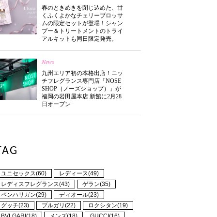
春のときめきを閉じ込めた、甘
くふくよかなチェリーブロッサ
ムの限定セットが登場！シャン
プー＆トリートメントのトライ
アルキットも同日限定発売。
News
九州エリア初の本格出店！ニッ
チフレグランス専門店「NOSE
SHOP（ノーズショップ）」が
福岡の岩田屋本店 新館に2月28
日オープン
TAG
ユニセックス(60)
レディース(49)
レディスフレグランス(43)
ゲラン(35)
ペンハリガン(29)
ディオール(23)
グッチ(23)
ブルガリ(22)
ロクシタン(19)
BVLGARI(18)
メンズ(18)
GUCCI(16)