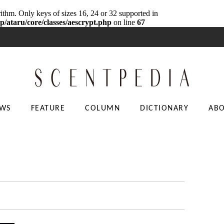
rithm. Only keys of sizes 16, 24 or 32 supported in
p/ataru/core/classes/aescrypt.php
on line
67
WS
FEATURE
COLUMN
DICTIONARY
AB