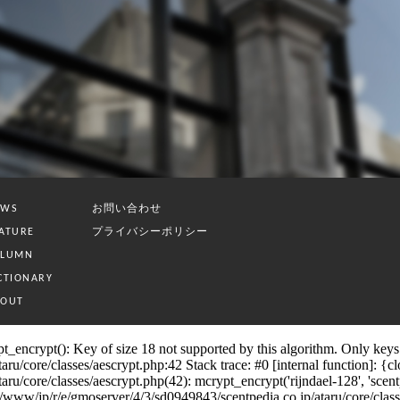
お問い合わせ
EWS
プライバシーポリシー
ATURE
OLUMN
CTIONARY
BOUT
_encrypt(): Key of size 18 not supported by this algorithm. Only keys o
/core/classes/aescrypt.php:42 Stack trace: #0 [internal function]: {clos
core/classes/aescrypt.php(42): mcrypt_encrypt('rijndael-128', 'scentpedia
p/r/e/gmoserver/4/3/sd0949843/scentpedia.co.jp/ataru/core/classes/se