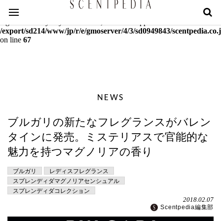
Warning
: mcrypt_decrypt(): Key of size 18 not supported by this
algorithm. Only keys of sizes 16, 24 or 32 supported in
/export/sd214/www/jp/r/e/gmoserver/4/3/sd0949843/scentpedia.co.j
on line
67
NEWS
ブルガリの新たなフレグランスがバレン
タインに発売。ミステリアスで官能的な
魅力を持つマグノリアの香り
ブルガリ
レディスフレグランス
スプレンディダマグノリアセンシュアル
スプレンディダコレクション
2018.02.07
Scentpedia編集部