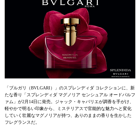
「ブルガリ（BVLGARI）」のスプレンディダ コレクションに、新
たな香り「スプレンディダ マグノリア センシュアル オードパルフ
ァム」が2月14日に発売。ジャック・キャバリエが調香を手がけ、
軽やかで明るい印象から、ミステリアスで官能的な魅力へと変化
していく壮麗なマグノリアが持つ、ありのままの香りを生かした
フレグランスだ。