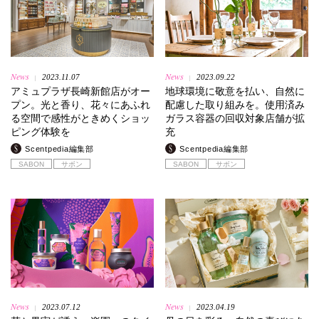
News
News
2023.11.07
2023.09.22
|
|
アミュプラザ長崎新館店がオー
地球環境に敬意を払い、自然に
プン。光と香り、花々にあふれ
配慮した取り組みを。使用済み
る空間で感性がときめくショッ
ガラス容器の回収対象店舗が拡
ピング体験を
充
Scentpedia編集部
Scentpedia編集部
SABON
サボン
SABON
サボン
News
News
2023.07.12
2023.04.19
|
|