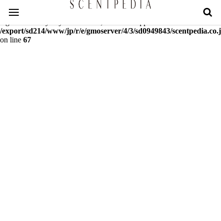
Warning
: mcrypt_decrypt(): Key of size 18 not supported by this
algorithm. Only keys of sizes 16, 24 or 32 supported in
/export/sd214/www/jp/r/e/gmoserver/4/3/sd0949843/scentpedia.co.j
on line
67