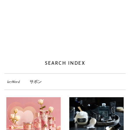
SEARCH INDEX
keyWord
サボン