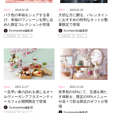
News
News
2024.01.30
2024.01.26
|
|
バラ色の幸福をシェアする喜
大切な方に贈る、バレンタイン
び。幸福のワンシーンを閉じ込
におすすめの特別なキットが数
めた限定コレクションが登場
量限定で登場
Scentpedia編集部
Scentpedia編集部
SABON
サボン
SABON
サボン
News
News
2023.12.27
2023.12.26
|
|
一足早い春の訪れを感じるオー
世界初のSPAにて、五感を満た
ルヴィーガンアフタヌーンティ
す体験を。限定のSPAメニュー
ーカフェが期間限定で登場
や花々で彩る限定のギフトが登
場
Scentpedia編集部
Scentpedia編集部
SABON
サボン