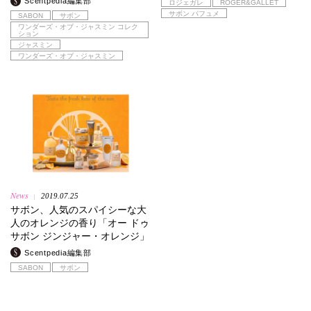
Scentpedia編集部
ロジェガレ
ROGER&GALLET
サボン パフュメ
SABON
サボン
ワンダーズ・オブ・ジャスミン コレク
ション
ジャスミン
ワンダーズ・オブ・ジャスミン
News
2019.07.25
|
サボン、人気のスパイシーな大
人のオレンジの香り「オー ドゥ
サボン ジンジャー・オレンジ」
Scentpedia編集部
SABON
サボン