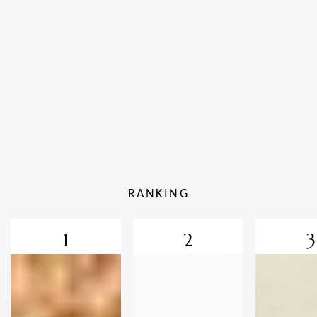
RANKING
1
2
3