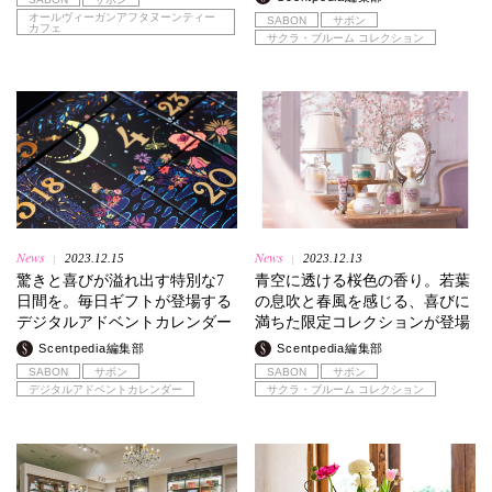
オールヴィーガンアフタヌーンティー
SABON
サボン
カフェ
サクラ・ブルーム コレクション
News
News
2023.12.15
2023.12.13
|
|
驚きと喜びが溢れ出す特別な7
青空に透ける桜色の香り。若葉
日間を。毎日ギフトが登場する
の息吹と春風を感じる、喜びに
デジタルアドベントカレンダー
満ちた限定コレクションが登場
Scentpedia編集部
Scentpedia編集部
SABON
サボン
SABON
サボン
デジタルアドベントカレンダー
サクラ・ブルーム コレクション