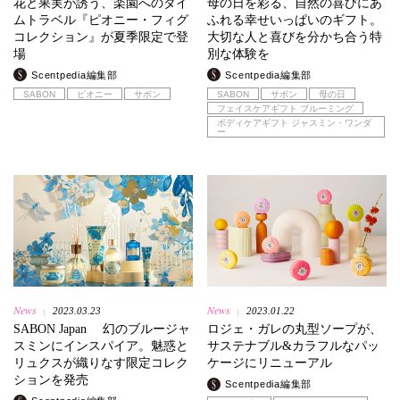
花と果実が誘う、楽園へのタイ
母の日を彩る、自然の喜びにあ
ムトラベル『ピオニー・フィグ
ふれる幸せいっぱいのギフト。
コレクション』が夏季限定で登
大切な人と喜びを分かち合う特
場
別な体験を
Scentpedia編集部
Scentpedia編集部
SABON
ピオニー
サボン
SABON
サボン
母の日
フェイスケアギフト ブルーミング
ボディケアギフト ジャスミン・ワンダ
ー
News
News
2023.03.23
2023.01.22
|
|
SABON Japan 幻のブルージャ
ロジェ・ガレの丸型ソープが、
スミンにインスパイア。魅惑と
サステナブル&カラフルなパッ
リュクスが織りなす限定コレク
ケージにリニューアル
ションを発売
Scentpedia編集部