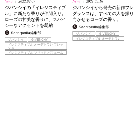
News
News
2022.02.07
2021.05.16
|
|
ジバンシイの「イレジスティブ
ジバンシイから発売の新作フレ
ル」に新たな香りが仲間入り。
グランスは、すべての人を振り
ローズの甘美な香りに、スパイ
向かせるローズの香り。
シーなアクセントを凝縮
Scentpedia編集部
Scentpedia編集部
ジバンシイ
GIVENCHY
イレジスティブル オーデトワレ
ジバンシイ
GIVENCHY
イレジスティブル オーデトワレ フレッ
シュ
イレジスティブル ソリッド パフューム