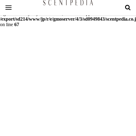
Warning
: mcrypt_decrypt(): Key of size 18 not supported by this
algorithm. Only keys of sizes 16, 24 or 32 supported in
/export/sd214/www/jp/r/e/gmoserver/4/3/sd0949843/scentpedia.co.j
on line
67