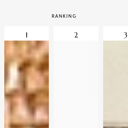
RANKING
1
2
3