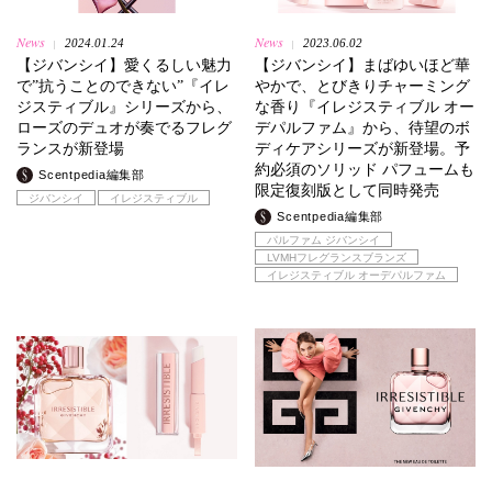
News
News
2024.01.24
2023.06.02
|
|
【ジバンシイ】愛くるしい魅力
【ジバンシイ】まばゆいほど華
で”抗うことのできない”『イレ
やかで、とびきりチャーミング
ジスティブル』シリーズから、
な香り『イレジスティブル オー
ローズのデュオが奏でるフレグ
デパルファム』から、待望のボ
ランスが新登場
ディケアシリーズが新登場。予
約必須のソリッド パフュームも
Scentpedia編集部
限定復刻版として同時発売
ジバンシイ
イレジスティブル
Scentpedia編集部
パルファム ジバンシイ
LVMHフレグランスブランズ
イレジスティブル オーデパルファム