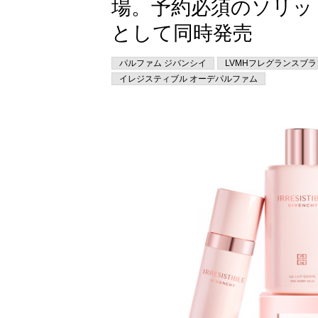
場。予約必須のソリッ
として同時発売
パルファム ジバンシイ
LVMHフレグランスブ
イレジスティブル オーデパルファム