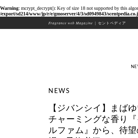
Warning
: mcrypt_decrypt(): Key of size 18 not supported by this algo
/export/sd214/www/jp/r/e/gmoserver/4/3/sd0949843/scentpedia.co.j
Fragrance web Magazine
|
セントペディア
NE
NEWS
【ジバンシイ】まばゆ
チャーミングな香り『
ルファム』から、待望