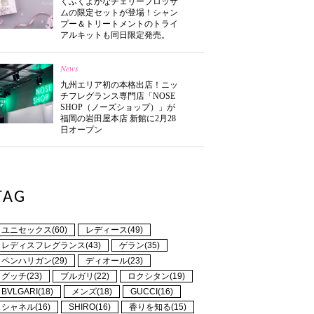
くふくよかなチェリーブロッサ
ムの限定セットが登場！シャン
プー＆トリートメントのトライ
アルキットも同日限定発売。
News
九州エリア初の本格出店！ニッ
チフレグランス専門店「NOSE
SHOP（ノーズショップ）」が
福岡の岩田屋本店 新館に2月28
日オープン
TAG
ユニセックス(60)
レディース(49)
レディスフレグランス(43)
ゲラン(35)
ペンハリガン(29)
ディオール(23)
グッチ(23)
ブルガリ(22)
ロクシタン(19)
BVLGARI(18)
メンズ(18)
GUCCI(16)
シャネル(16)
SHIRO(16)
香りを知る(15)