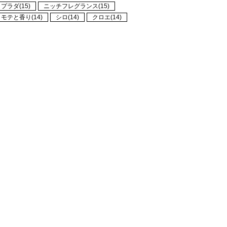
プラダ(15)
ニッチフレグランス(15)
モテと香り(14)
シロ(14)
クロエ(14)