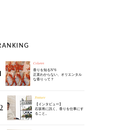
RANKING
Column
香りを知るN°6
1
正直わからない、オリエンタル
な香りって？
Feature
【インタビュー】
2
石坂将に訊く、香りを仕事にす
ること。