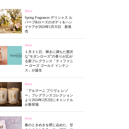
News
Spring Fragrances デリシャス ル
バーブ&ローズのボディ＆ハン
ドケアが2024年1月31日 新発
売
News
１月３１日、輝きに満ちた贅沢
な“モダンローズ”の香りが広が
る新フレグランス「ティファニ
ー ローズ ゴールド インテン
ス」が誕生
News
「アルマーニ プリヴェ レゾ
ー」フレグランスコレクション
より2024年2月2日にキャンドル
が新登場
News
春のときめきを閉じ込めた、甘